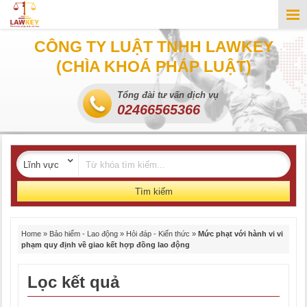
CÔNG TY LUẬT TNHH LAWKEY
(CHÌA KHOÁ PHÁP LUẬT)
Tổng đài tư vấn dịch vụ
02466565366
Tìm kiếm
Home
»
Bảo hiểm - Lao động
»
Hỏi đáp - Kiến thức
»
Mức phạt với hành vi vi
phạm quy định về giao kết hợp đồng lao động
Lọc kết quả