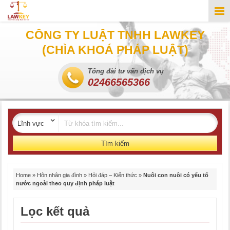
CÔNG TY LUẬT TNHH LAWKEY
(CHÌA KHOÁ PHÁP LUẬT)
Tổng đài tư vấn dịch vụ
02466565366
Tìm kiếm
Home
»
Hôn nhân gia đình
»
Hỏi đáp – Kiến thức
»
Nuôi con nuôi có yếu tố
nước ngoài theo quy định pháp luật
Lọc kết quả