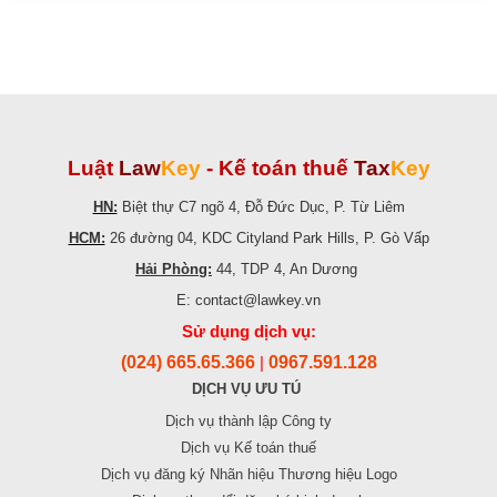
Luật
Law
Key
-
Kế toán thuế
Tax
Key
HN:
Biệt thự C7 ngõ 4, Đỗ Đức Dục, P. Từ Liêm
HCM:
26 đường 04, KDC Cityland Park Hills, P. Gò Vấp
Hải Phòng:
44, TDP 4, An Dương
E: contact@lawkey.vn
Sử dụng dịch vụ:
(024) 665.65.366
0967.591.128
|
DỊCH VỤ ƯU TÚ
Dịch vụ thành lập Công ty
Dịch vụ Kế toán thuế
Dịch vụ đăng ký Nhãn hiệu Thương hiệu Logo