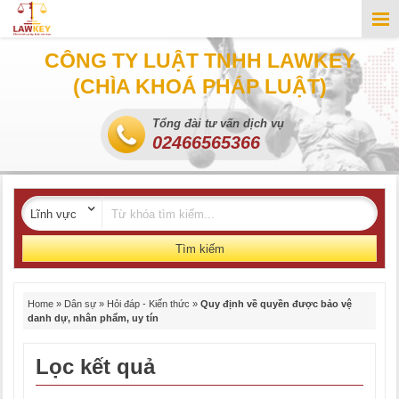
CÔNG TY LUẬT TNHH LAWKEY
(CHÌA KHOÁ PHÁP LUẬT)
Tổng đài tư vấn dịch vụ
02466565366
Tìm kiếm
Home
»
Dân sự
»
Hỏi đáp - Kiến thức
»
Quy định về quyền được bảo vệ
danh dự, nhân phẩm, uy tín
Lọc kết quả