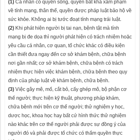
(1)
Cá nhân có quyền sống, quyền bất khả xâm phạm
về tính mạng, thân thể, quyền được pháp luật bảo hộ về
sức khỏe. Không ai bị tước đoạt tính mạng trái luật.
(2)
Khi phát hiện người bị tai nạn, bệnh tật mà tính
mạng bị đe dọa thì người phát hiện có trách nhiệm hoặc
yêu cầu cá nhân, cơ quan, tổ chức khác có điều kiện
cần thiết đưa ngay đến cơ sở khám bệnh, chữa bệnh
nơi gần nhất; cơ sở khám bệnh, chữa bệnh có trách
nhiệm thực hiện việc khám bệnh, chữa bệnh theo quy
định của pháp luật về khám bệnh, chữa bệnh.
(3)
Việc gây mê, mổ, cắt bỏ, cấy ghép mô, bộ phận cơ
thể người; thực hiện kỹ thuật, phương pháp khám,
chữa bệnh mới trên cơ thể người; thử nghiệm y học,
dược học, khoa học hay bất cứ hình thức thử nghiệm
nào khác trên cơ thể người phải được sự đồng ý của
người đó và phải được tổ chức có thẩm quyền thực