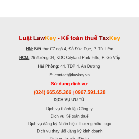
Luật
Law
Key
-
Kế toán thuế
Tax
Key
HN:
Biệt thự C7 ngõ 4, Đỗ Đức Dục, P. Từ Liêm
HCM:
26 đường 04, KDC Cityland Park Hills, P. Gò Vấp
Hải Phòng:
44, TDP 4, An Dương
E: contact@lawkey.vn
Sử dụng dịch vụ:
(024) 665.65.366
0967.591.128
|
DỊCH VỤ ƯU TÚ
Dịch vụ thành lập Công ty
Dịch vụ Kế toán thuế
Dịch vụ đăng ký Nhãn hiệu Thương hiệu Logo
Dịch vụ thay đổi đăng ký kinh doanh
Dịch vụ tư vấn đầu tư