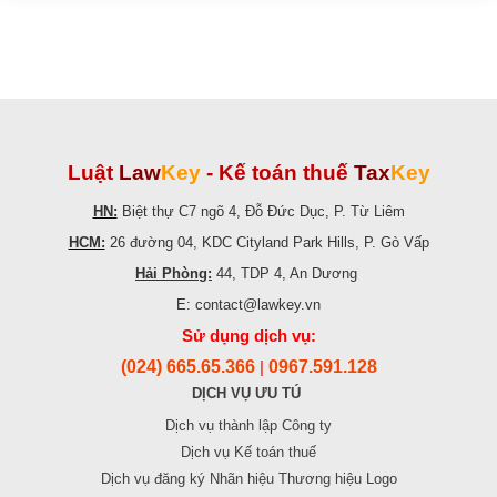
Luật
Law
Key
-
Kế toán thuế
Tax
Key
HN:
Biệt thự C7 ngõ 4, Đỗ Đức Dục, P. Từ Liêm
HCM:
26 đường 04, KDC Cityland Park Hills, P. Gò Vấp
Hải Phòng:
44, TDP 4, An Dương
E: contact@lawkey.vn
Sử dụng dịch vụ:
(024) 665.65.366
0967.591.128
|
DỊCH VỤ ƯU TÚ
Dịch vụ thành lập Công ty
Dịch vụ Kế toán thuế
Dịch vụ đăng ký Nhãn hiệu Thương hiệu Logo