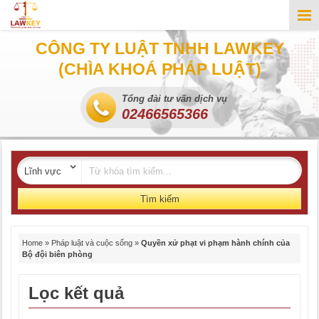
CÔNG TY LUẬT TNHH LAWKEY
(CHÌA KHOÁ PHÁP LUẬT)
Tổng đài tư vấn dịch vụ
02466565366
Tìm kiếm
Home
»
Pháp luật và cuộc sống
»
Quyền xử phạt vi phạm hành chính của
Bộ đội biên phòng
Lọc kết quả