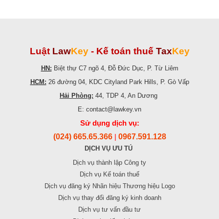
Luật
Law
Key
-
Kế toán thuế
Tax
Key
HN:
Biệt thự C7 ngõ 4, Đỗ Đức Dục, P. Từ Liêm
HCM:
26 đường 04, KDC Cityland Park Hills, P. Gò Vấp
Hải Phòng:
44, TDP 4, An Dương
E: contact@lawkey.vn
Sử dụng dịch vụ:
(024) 665.65.366
0967.591.128
|
DỊCH VỤ ƯU TÚ
Dịch vụ thành lập Công ty
Dịch vụ Kế toán thuế
Dịch vụ đăng ký Nhãn hiệu Thương hiệu Logo
Dịch vụ thay đổi đăng ký kinh doanh
Dịch vụ tư vấn đầu tư