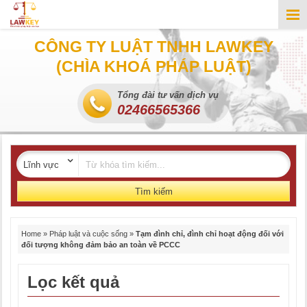
CÔNG TY LUẬT TNHH LAWKEY
(CHÌA KHOÁ PHÁP LUẬT)
Tổng đài tư vấn dịch vụ
02466565366
Tìm kiếm
Home
»
Pháp luật và cuộc sống
»
Tạm đình chỉ, đình chỉ hoạt động đối với
đối tượng không đảm bảo an toàn về PCCC
Lọc kết quả