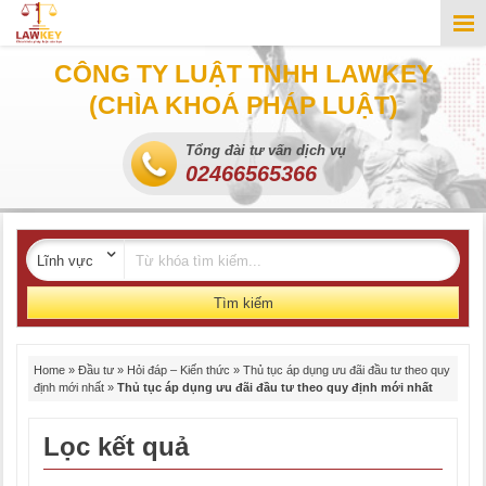
CÔNG TY LUẬT TNHH LAWKEY
(CHÌA KHOÁ PHÁP LUẬT)
Tổng đài tư vấn dịch vụ
02466565366
Tìm kiếm
Home
»
Đầu tư
»
Hỏi đáp – Kiến thức
»
Thủ tục áp dụng ưu đãi đầu tư theo quy
định mới nhất
»
Thủ tục áp dụng ưu đãi đầu tư theo quy định mới nhất
Lọc kết quả