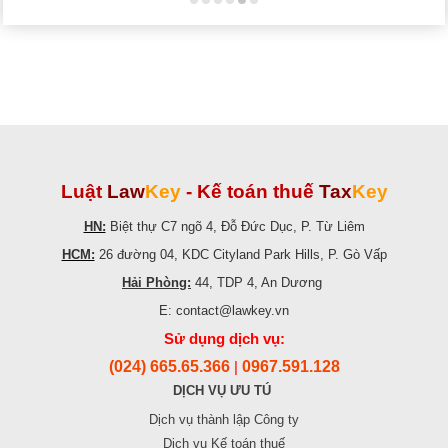
Luật
Law
Key
-
Kế toán thuế
Tax
Key
HN:
Biệt thự C7 ngõ 4, Đỗ Đức Dục, P. Từ Liêm
HCM:
26 đường 04, KDC Cityland Park Hills, P. Gò Vấp
Hải Phòng:
44, TDP 4, An Dương
E: contact@lawkey.vn
Sử dụng dịch vụ:
(024) 665.65.366
0967.591.128
|
DỊCH VỤ ƯU TÚ
Dịch vụ thành lập Công ty
Dịch vụ Kế toán thuế