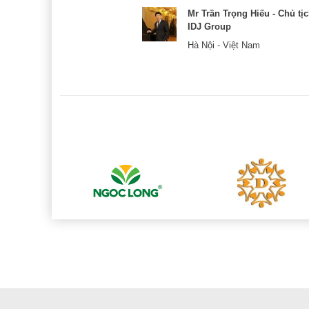
& CEO
Mr Trần Trọng Hiếu - Chủ tị
IDJ Group
Hà Nội - Việt Nam