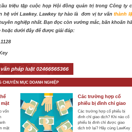
cầu triệu tập cuộc họp Hội đồng quản trị trong Công ty 
iên hệ với Lawkey. Lawkey tự hào là đơn vị tư vấn
thành l
huyên nghiệp nhất. Bạn đọc còn vướng mắc, băn khoăn h
e hoặc dưới đây để được giải đáp:
.1128
Key
 vấn pháp luật 02466565366
NG CHUYÊN MỤC DOANH NGHIỆP
thể
Các trường hợp cổ
 mặt
phiếu bị đình chỉ giao
dịch
p vốn
Các trường hợp cổ phiếu bị
h
đình chỉ giao dịch? Khi nào cổ
anh
phiếu bị đình chỉ được giao
ền mặt
dịch trở lại? Hãy cùng LawKey