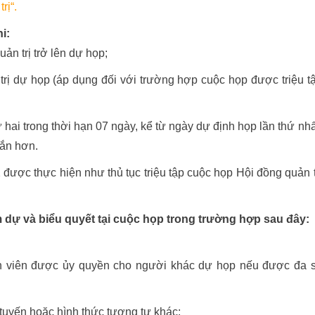
rị
“.
i:
ản trị trở lên dự họp;
rị dự họp (áp dụng đối với trường hợp cuộc họp được triệu t
 hai trong thời hạn 07 ngày, kể từ ngày dự định họp lần thứ nhấ
gắn hơn.
2 được thực hiện như thủ tục triệu tập cuộc họp Hội đồng quản t
m dự và biểu quyết tại cuộc họp trong trường hợp sau đây:
h viên được ủy quyền cho người khác dự họp nếu được đa 
 tuyến hoặc hình thức tương tự khác;