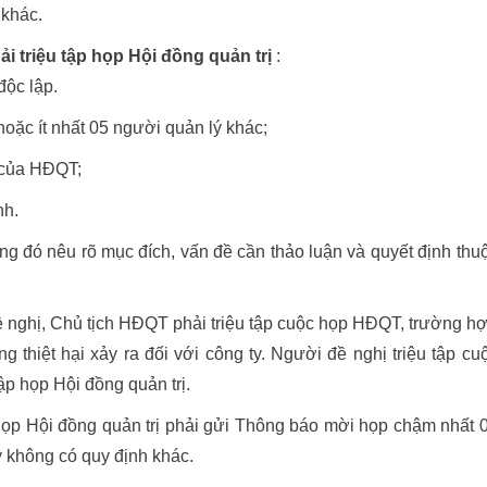
 khác.
i triệu tập họp Hội đồng quản trị
:
độc lập.
oặc ít nhất 05 người quản lý khác;
h của HĐQT;
nh.
ng đó nêu rõ mục đích, vấn đề cần thảo luận và quyết định thu
ề nghị, Chủ tịch HĐQT phải triệu tập cuộc họp HĐQT, trường h
ng thiệt hại xảy ra đối với công ty. Người đề nghị triệu tập cu
ập họp Hội đồng quản trị.
 họp Hội đồng quản trị phải gửi Thông báo mời họp chậm nhất 
y không có quy định khác.