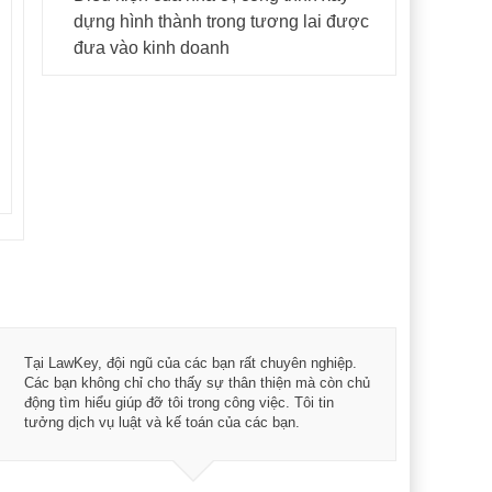
dựng hình thành trong tương lai được
đưa vào kinh doanh
Tôi 
Tại LawKey, đội ngũ của các bạn rất chuyên nghiệp.
Chìa
Các bạn không chỉ cho thấy sự thân thiện mà còn chủ
chuy
động tìm hiểu giúp đỡ tôi trong công việc. Tôi tin
bản 
tưởng dịch vụ luật và kế toán của các bạn.
nữa 