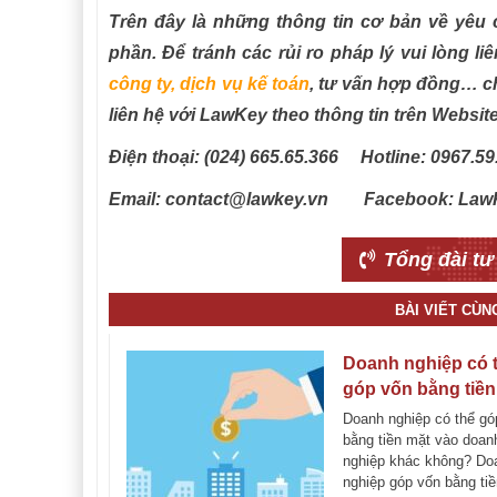
Trên đây là những thông tin cơ bản về yêu 
phần. Để tránh các rủi ro pháp lý vui lòng l
công ty
,
dịch vụ kế toán
, tư vấn hợp đồng… c
liên hệ với LawKey theo thông tin trên Websit
Điện thoại: (024) 665.65.366 Hotline: 0967.59
Email: contact@lawkey.vn Facebook: Law
Tổng đài tư
BÀI VIẾT CÙ
Doanh nghiệp có 
góp vốn bằng tiền
vào doanh nghiệp
Doanh nghiệp có thể gó
khác không?
bằng tiền mặt vào doan
nghiệp khác không? Do
nghiệp góp vốn bằng ti