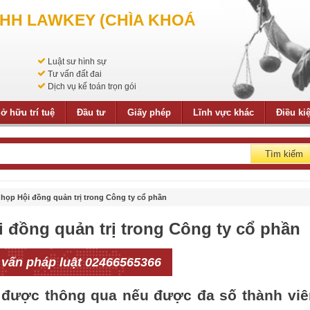
NHH LAWKEY (CHÌA KHOÁ
Luật sư hình sự
Tư vấn đất đai
Dịch vụ kế toán trọn gói
ở hữu trí tuệ
Đầu tư
Giấy phép
Lĩnh vực khác
Điều ki
Tìm kiếm
c họp Hội đồng quản trị trong Công ty cổ phần
i đồng quản trị trong Công ty cổ phần
 vấn pháp luật 02466565366
ị được thông qua nếu được đa số thành viê