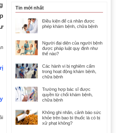
g
Tin mới nhất
p
Điều kiện để cá nhân được
ư
phép khám bệnh, chữa bệnh
Người đại diện của người bệnh
ần
được pháp luật quy định như
thế nào?
Các hành vi bị nghiêm cấm
rị
trong hoạt động khám bệnh,
chữa bệnh
Trường hợp bác sĩ được
quyền từ chối khám bệnh,
ty
chữa bệnh
Không ghi nhãn, cảnh báo sức
ải
khỏe trên bao bì thuốc lá có bị
xử phạt không?