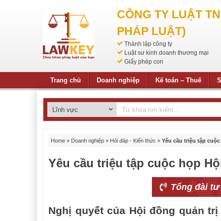
CÔNG TY LUẬT T
PHÁP LUẬT)
Thành lập công ty
Luật sư kinh doanh thương mại
Giấy phép con
Trang chủ
Doanh nghiệp
Kế toán – Thuế
S
Home
»
Doanh nghiệp
»
Hỏi đáp - Kiến thức
»
Yêu cầu triệu tập cuộ
Yêu cầu triệu tập cuộc họp Hộ
Tổng đài tư
Nghị quyết của Hội đồng quản tr