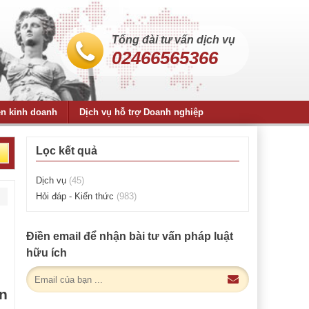
Tổng đài tư vấn dịch vụ
02466565366
ện kinh doanh
Dịch vụ hỗ trợ Doanh nghiệp
Lọc kết quả
Dịch vụ
(45)
Hỏi đáp - Kiến thức
(983)
Điền email để nhận bài tư vấn pháp luật
hữu ích
n