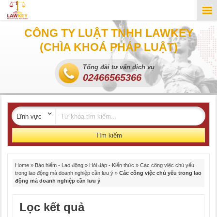
CÔNG TY LUẬT TNHH LAWKEY
(CHÌA KHOÁ PHÁP LUẬT)
Tổng đài tư vấn dịch vụ
02466565366
Tìm kiếm
Home
»
Bảo hiểm - Lao động
»
Hỏi đáp - Kiến thức
»
Các công việc chủ yếu
trong lao động mà doanh nghiệp cần lưu ý
»
Các công việc chủ yếu trong lao
động mà doanh nghiệp cần lưu ý
Lọc kết quả