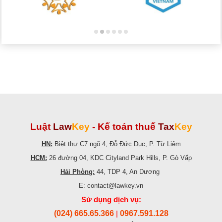
Luật
Law
Key
-
Kế toán thuế
Tax
Key
HN:
Biệt thự C7 ngõ 4, Đỗ Đức Dục, P. Từ Liêm
HCM:
26 đường 04, KDC Cityland Park Hills, P. Gò Vấp
Hải Phòng:
44, TDP 4, An Dương
E: contact@lawkey.vn
Sử dụng dịch vụ:
(024) 665.65.366
0967.591.128
|