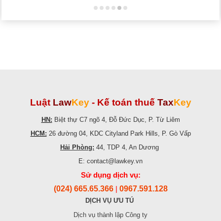
Luật
Law
Key
-
Kế toán thuế
Tax
Key
HN:
Biệt thự C7 ngõ 4, Đỗ Đức Dục, P. Từ Liêm
HCM:
26 đường 04, KDC Cityland Park Hills, P. Gò Vấp
Hải Phòng:
44, TDP 4, An Dương
E: contact@lawkey.vn
Sử dụng dịch vụ:
(024) 665.65.366
0967.591.128
|
DỊCH VỤ ƯU TÚ
Dịch vụ thành lập Công ty