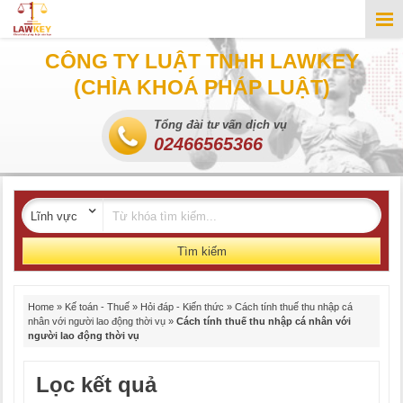
CÔNG TY LUẬT TNHH LAWKEY
(CHÌA KHOÁ PHÁP LUẬT)
Tổng đài tư vấn dịch vụ
02466565366
Tìm kiếm
Home
»
Kế toán - Thuế
»
Hỏi đáp - Kiến thức
»
Cách tính thuế thu nhập cá
nhân với người lao động thời vụ
»
Cách tính thuế thu nhập cá nhân với
người lao động thời vụ
Lọc kết quả