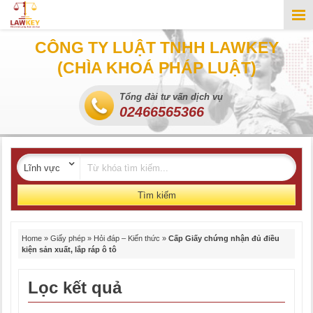
CÔNG TY LUẬT TNHH LAWKEY
(CHÌA KHOÁ PHÁP LUẬT)
Tổng đài tư vấn dịch vụ
02466565366
Tìm kiếm
Home
»
Giấy phép
»
Hỏi đáp – Kiến thức
»
Cấp Giấy chứng nhận đủ điều
kiện sản xuất, lắp ráp ô tô
Lọc kết quả