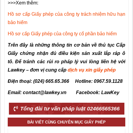
>>>Xem thêm:
Hồ sơ cấp Giấy phép của công ty trách nhiệm hữu hạn
bảo hiểm
Hồ sơ cấp Giấy phép của công ty cổ phần bảo hiểm
Trên đây là những thông tin cơ bản về thủ tục Cấp
Giấy chứng nhận đủ điều kiện sản xuất lắp ráp ô
tô
.
Để tránh các rủi ro pháp lý vui lòng liên hệ với
Lawkey – đơn vị cung cấp
dịch vụ xin giấy phép
Điện thoại: (024) 665.65.366 Hotline: 0967.59.1128
Email: contact@lawkey.vn Facebook: LawKey
Tổng đài tư vấn pháp luật 02466565366
BÀI VIẾT CÙNG CHUYÊN MỤC GIẤY PHÉP