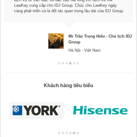
dụng dịch vụ tư vấn pháp luật 
up. Chúc cho LawKey ngày
Chúc các bạn phát triển hơn, p
an trọng lâu dài của IDJ Group.
doanh nghiệp.
Mr Trần Trọng Hiếu - Chủ tịch IDJ
Group
Hà Nội - Việt Nam
Khách hàng tiêu biểu