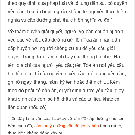
theo quy định của pháp luật về tố tụng dân sự, có quyền
yêu cầu Tòa án buộc người không tự nguyện thực hiện
nghĩa vụ cấp dưỡng phải thực hiện nghĩa vụ đó.”
Về thẩm quyền giải quyết, người vợ cần chuẩn bị đơn
yêu cầu về việc cấp dưỡng gửi lên Tòa án nhân dân
cấp huyện nơi người chồng cư trú để yêu cầu giải
quyết. Trong đơn cần trình bày các thông tin như: Họ,
tên, địa chỉ của người yêu cầu; tên Tòa án nơi yêu cầu;
họ, tên, địa chỉ của người bị yêu cầu; nội dung yêu cầu;
ghi rõ ngày, tháng, năm, ký tên hoặc điểm chỉ,…Kèm
theo đó phải có bản án, quyết định được yêu cầu, giấy
khai sinh của con, sổ hộ khẩu và các tài liệu khác có
liên quan (nếu có).
Trên đây là tư vấn của Lawkey về vấn đề cấp dưỡng cho con.
Bên cạnh đó,
cần lưu ý những vấn đề khi ly hôn
tránh rủi ro,
thưa kiện không đáng xảy ra.