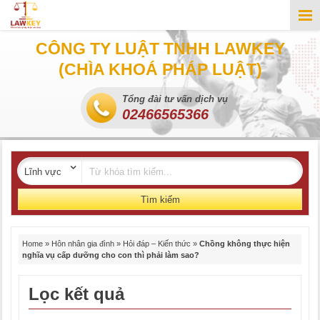
CÔNG TY LUẬT TNHH LAWKEY
(CHÌA KHOÁ PHÁP LUẬT)
Tổng đài tư vấn dịch vụ
02466565366
Tìm kiếm
Home
»
Hôn nhân gia đình
»
Hỏi đáp – Kiến thức
»
Chồng không thực hiện
nghĩa vụ cấp dưỡng cho con thì phải làm sao?
Lọc kết quả