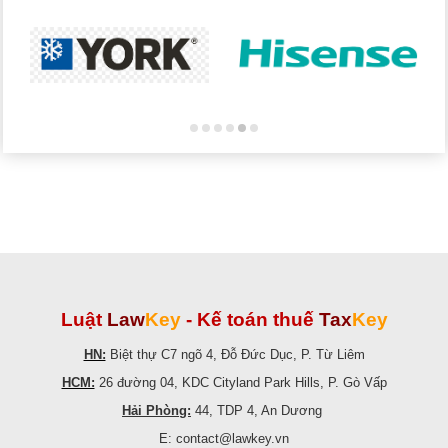
Luật
Law
Key
-
Kế toán thuế
Tax
Key
HN:
Biệt thự C7 ngõ 4, Đỗ Đức Dục, P. Từ Liêm
HCM:
26 đường 04, KDC Cityland Park Hills, P. Gò Vấp
Hải Phòng:
44, TDP 4, An Dương
E: contact@lawkey.vn