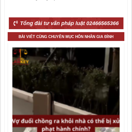
Tổng đài tư vấn pháp luật 02466565366
BÀI VIẾT CÙNG CHUYÊN MỤC HÔN NHÂN GIA ĐÌNH