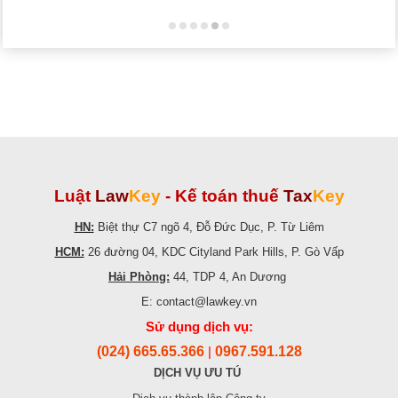
Luật
Law
Key
-
Kế toán thuế
Tax
Key
HN:
Biệt thự C7 ngõ 4, Đỗ Đức Dục, P. Từ Liêm
HCM:
26 đường 04, KDC Cityland Park Hills, P. Gò Vấp
Hải Phòng:
44, TDP 4, An Dương
E: contact@lawkey.vn
Sử dụng dịch vụ:
(024) 665.65.366
0967.591.128
|
DỊCH VỤ ƯU TÚ