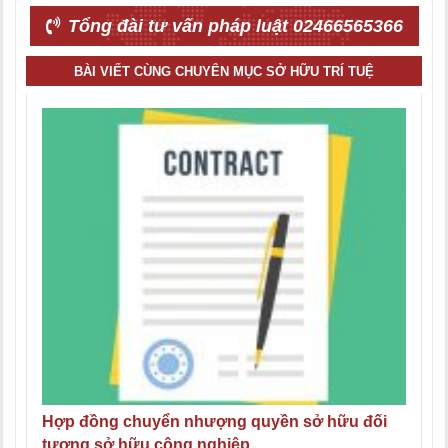
Tổng đài tư vấn pháp luật 02466565366
BÀI VIẾT CÙNG CHUYÊN MỤC SỞ HỮU TRÍ TUỆ
Hợp đồng chuyển nhượng quyền sở hữu đối
tượng sở hữu công nghiệp