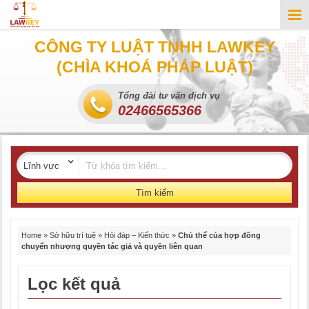
CÔNG TY LUẬT TNHH LAWKEY
(CHÌA KHOÁ PHÁP LUẬT)
Tổng đài tư vấn dịch vụ
02466565366
Tìm kiếm
Home
»
Sở hữu trí tuệ
»
Hỏi đáp – Kiến thức
»
Chủ thể của hợp đồng
chuyển nhượng quyền tác giả và quyền liên quan
Lọc kết quả