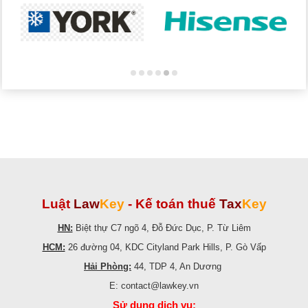
Luật
Law
Key
-
Kế toán thuế
Tax
Key
HN:
Biệt thự C7 ngõ 4, Đỗ Đức Dục, P. Từ Liêm
HCM:
26 đường 04, KDC Cityland Park Hills, P. Gò Vấp
Hải Phòng:
44, TDP 4, An Dương
E: contact@lawkey.vn
Sử dụng dịch vụ: