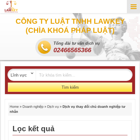
CÔNG TY LUẬT TNHH LAWKEY
(CHÌA KHOÁ PHÁP LUẬT)
Tổng đài tư vấn dịch vụ
02466565366
Tìm kiếm
Home
»
Doanh nghiệp
»
Dịch vụ
»
Dịch vụ thay đổi chủ doanh nghiệp tư
nhân
Lọc kết quả