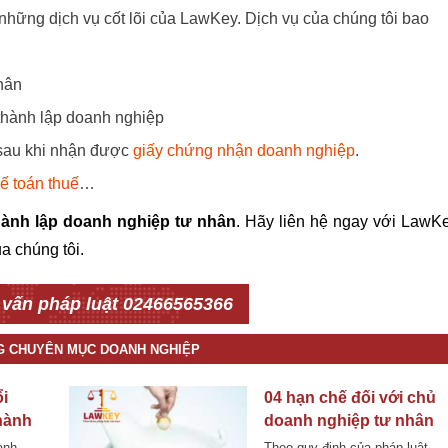
những dịch vụ cốt lõi của LawKey. Dịch vụ của chúng tôi bao
hân
 thành lập doanh nghiệp
 sau khi nhận được
giấy chứng nhận doanh nghiệp
.
kế toán thuế
…
hành lập doanh nghiệp tư nhân
. Hãy liên hệ ngay với LawK
a chúng tôi.
 vấn pháp luật 02466565366
NG CHUYÊN MỤC DOANH NGHIỆP
i
04 hạn chế đối với chủ
hành
doanh nghiệp tư nhân
y cổ
ành
Theo quy định của pháp luật