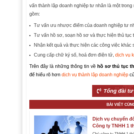
vấn thành lập doanh nghiệp tư nhân là một trong 
gồm:
Tư vấn ưu nhược điểm của doanh nghiệp tư n
Tư vấn hồ sơ, soạn hồ sơ và thực hiện thủ tục
Nhận kết quả và thực hiện các công việc khác
Cung cấp chữ ký số, hoá đơn điện tử,
dịch vụ 
Trên đây là những thông tin về
hồ sơ thủ tục t
để hiểu rõ hơn
dịch vụ thành lập doanh nghiệp
củ
Tổng đài tư
BÀI VIẾT CÙ
Dịch vụ chuyển đổ
Công ty TNHH 1 t
viên thành Công t
Chủ công ty TNHH 1 th