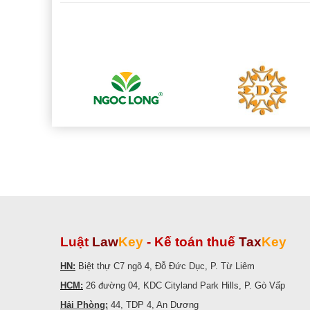
Luật
Law
Key
-
Kế toán thuế
Tax
Key
HN:
Biệt thự C7 ngõ 4, Đỗ Đức Dục, P. Từ Liêm
HCM:
26 đường 04, KDC Cityland Park Hills, P. Gò Vấp
Hải Phòng:
44, TDP 4, An Dương