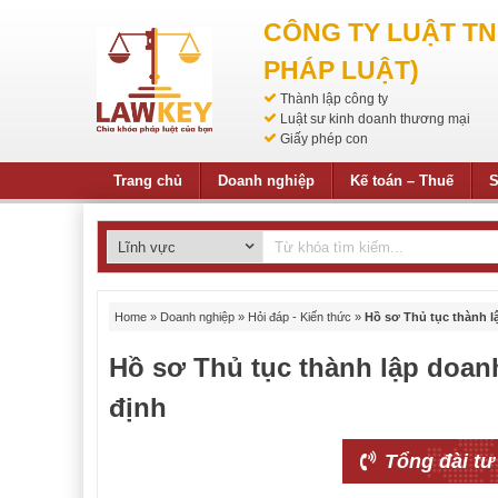
CÔNG TY LUẬT T
PHÁP LUẬT)
Thành lập công ty
Luật sư kinh doanh thương mại
Giấy phép con
Trang chủ
Doanh nghiệp
Kế toán – Thuế
S
Home
»
Doanh nghiệp
»
Hỏi đáp - Kiến thức
»
Hồ sơ Thủ tục thành l
Hồ sơ Thủ tục thành lập doan
định
Tổng đài tư