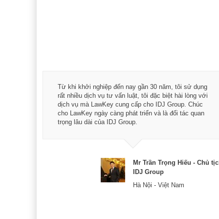
á trình
Từ khi khởi nghiệp đến nay gần 30 năm, tôi sử dụng
hài
rất nhiều dịch vụ tư vấn luật, tôi đặc biệt hài lòng với
ey:
dịch vụ mà LawKey cung cấp cho IDJ Group. Chúc
xác -
cho LawKey ngày càng phát triển và là đối tác quan
trọng lâu dài của IDJ Group.
& CEO
Mr Trần Trọng Hiếu - Chủ tị
IDJ Group
Hà Nội - Việt Nam