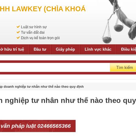
NHH LAWKEY (CHÌA KHOÁ
Luật sư hình sự
Tư vấn đất đai
Dịch vụ kế toán trọn gói
ở hữu trí tuệ
Đầu tư
Giấy phép
Lĩnh vực khác
Điều ki
Tìm kiếm
ập doanh nghiệp tư nhân như thế nào theo quy định
h nghiệp tư nhân như thế nào theo quy
 vấn pháp luật 02466565366