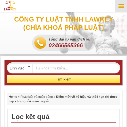
CÔNG TY LUẬT TNHH LAWKEY
(CHÌA KHOÁ PHÁP LUẬT)
Tổng đài tư vấn dịch vụ
02466565366
Tìm kiếm
Home
»
Pháp luật và cuộc sống
»
Điểm mới về ký hiệu và thời hạn thị thực
cấp cho người nước ngoài
Lọc kết quả