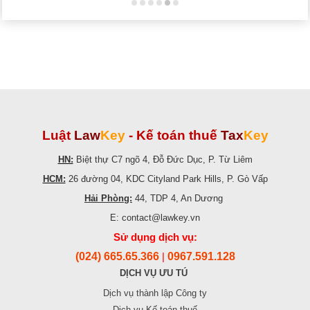
Luật
Law
Key
-
Kế toán thuế
Tax
Key
HN:
Biệt thự C7 ngõ 4, Đỗ Đức Dục, P. Từ Liêm
HCM:
26 đường 04, KDC Cityland Park Hills, P. Gò Vấp
Hải Phòng:
44, TDP 4, An Dương
E: contact@lawkey.vn
Sử dụng dịch vụ:
(024) 665.65.366
0967.591.128
|
DỊCH VỤ ƯU TÚ
Dịch vụ thành lập Công ty
Dịch vụ Kế toán thuế