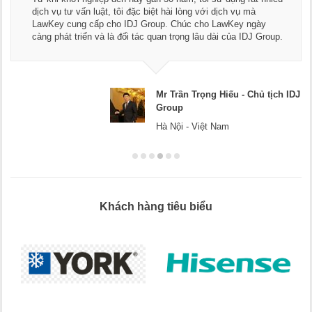
ngũ luật sư, kế toán của LawKey. T
 lòng với dịch vụ mà
dụng dịch vụ tư vấn pháp luật và kế
húc cho LawKey ngày
Chúc các bạn phát triển hơn, phục 
ọng lâu dài của IDJ Group.
doanh nghiệp.
ần Trọng Hiếu - Chủ tịch IDJ
Mr D
p
Hà Nộ
i - Việt Nam
Khách hàng tiêu biểu