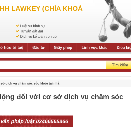
NHH LAWKEY (CHÌA KHOÁ
Luật sư hình sự
Tư vấn đất đai
Dịch vụ kế toán trọn gói
ở hữu trí tuệ
Đầu tư
Giấy phép
Lĩnh vực khác
Điều ki
Tìm kiếm
 sở dịch vụ chăm sóc sức khỏe tại nhà
động đối với cơ sở dịch vụ chăm sóc
 vấn pháp luật 02466565366