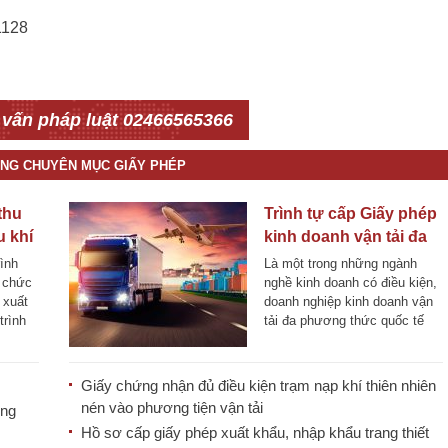
1128
 vấn pháp luật 02466565366
ÙNG CHUYÊN MỤC GIẤY PHÉP
thu
Trình tự cấp Giấy phép
u khí
kinh doanh vận tải đa
ơng
phương thức quốc tế
rình
Là một trong những ngành
ổ chức
nghề kinh doanh có điều kiện,
 xuất
doanh nghiệp kinh doanh vận
trình
tải đa phương thức quốc tế
phải được [...]
Giấy chứng nhận đủ điều kiện trạm nạp khí thiên nhiên
nén vào phương tiện vận tải
ơng
Hồ sơ cấp giấy phép xuất khẩu, nhập khẩu trang thiết