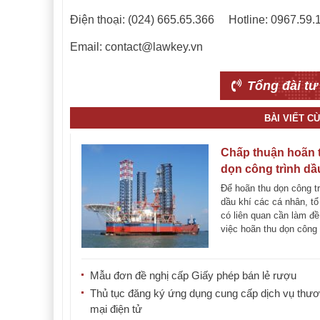
Điện thoại: (024) 665.65.366 Hotline: 0967.59.
Email: contact@lawkey.vn
Tổng đài tư
BÀI VIẾT C
Chấp thuận hoãn 
dọn công trình dầ
của Bộ Công thư
Để hoãn thu dọn công t
dầu khí các cá nhân, t
có liên quan cần làm đề
việc hoãn thu dọn công 
[...]
Mẫu đơn đề nghị cấp Giấy phép bán lẻ rượu
Thủ tục đăng ký ứng dụng cung cấp dịch vụ thư
mại điện tử