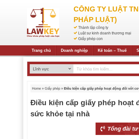
CÔNG TY LUẬT T
PHÁP LUẬT)
Thành lập công ty
Luật sư kinh doanh thương mại
Giấy phép con
Trang chủ
Doanh nghiệp
Kế toán – Thuế
S
Home
»
Giấy phép
»
Điều kiện cấp giấy phép hoạt động đối với cơ
Điều kiện cấp giấy phép hoạt 
sức khỏe tại nhà
Tổng đài tư