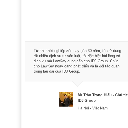
á trình
Từ khi khởi nghiệp đến nay gần 30 năm, tôi sử dụng
hài
rất nhiều dịch vụ tư vấn luật, tôi đặc biệt hài lòng với
ey:
dịch vụ mà LawKey cung cấp cho IDJ Group. Chúc
xác -
cho LawKey ngày càng phát triển và là đối tác quan
trọng lâu dài của IDJ Group.
& CEO
Mr Trần Trọng Hiếu - Chủ tị
IDJ Group
Hà Nội - Việt Nam