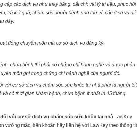
ấp các dịch vụ như thay băng, cắt chỉ; vật lý trị liệu, phục hồi
m, trả kết quả; chăm sóc người bệnh ung thư và các dịch vụ đi
au đây:
 hoạt động chuyên môn mà cơ sở dịch vụ đăng ký.
bệnh, chữa bệnh thì phải có chứng chỉ hành nghề và được phân
huyên môn ghi trong chứng chỉ hành nghề của người đó.
i với cơ sở dịch vụ chăm sóc sức khỏe tại nhà phải là người tốt
 và có thời gian khám bệnh, chữa bệnh ít nhất là 45 tháng.
 đối với cơ sở dịch vụ chăm sóc sức khỏe tại nhà
LawKey
òn vướng mắc, băn khoăn hãy liên hệ với LawKey theo thông ti