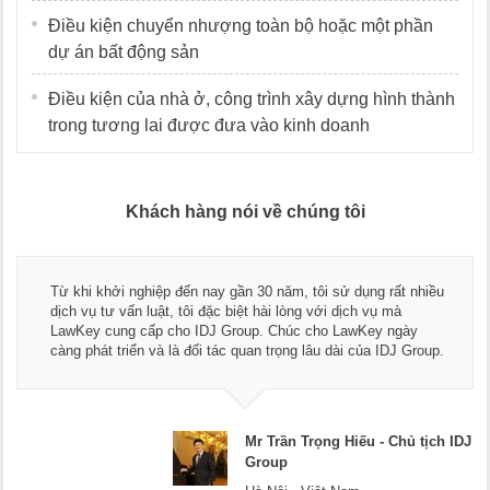
Điều kiện chuyển nhượng toàn bộ hoặc một phần
dự án bất động sản
Điều kiện của nhà ở, công trình xây dựng hình thành
trong tương lai được đưa vào kinh doanh
Khách hàng nói về chúng tôi
Thay mặt Công ty Dương Cafe, 
 30 năm, tôi sử dụng rất nhiều
ngũ luật sư, kế toán của LawK
t hài lòng với dịch vụ mà
dụng dịch vụ tư vấn pháp luật 
up. Chúc cho LawKey ngày
Chúc các bạn phát triển hơn, p
an trọng lâu dài của IDJ Group.
doanh nghiệp.
Mr Trần Trọng Hiếu - Chủ tịch IDJ
Group