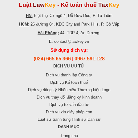
Luật
Law
Key
-
Kế toán thuế
Tax
Key
HN:
Biệt thự C7 ngõ 4, Đỗ Đức Dục, P. Từ Liêm
HCM:
26 đường 04, KDC Cityland Park Hills, P. Gò Vấp
Hải Phòng:
44, TDP 4, An Dương
E: contact@lawkey.vn
Sử dụng dịch vụ:
(024) 665.65.366
0967.591.128
|
DỊCH VỤ ƯU TÚ
Dịch vụ thành lập Công ty
Dịch vụ Kế toán thuế
Dịch vụ đăng ký Nhãn hiệu Thương hiệu Logo
Dịch vụ thay đổi đăng ký kinh doanh
Dịch vụ tư vấn đầu tư
Dịch vụ xin giấy phép con
Luật sư tranh tụng Hình sự Dân sự
DANH MỤC
Trang chủ