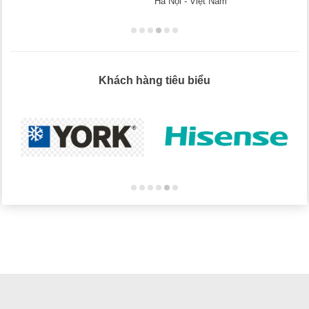
Hà Nội - Việt Nam
Khách hàng tiêu biểu