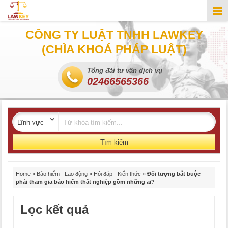
CÔNG TY LUẬT TNHH LAWKEY
(CHÌA KHOÁ PHÁP LUẬT)
Tổng đài tư vấn dịch vụ
02466565366
Tìm kiếm
Home
»
Bảo hiểm - Lao động
»
Hỏi đáp - Kiến thức
»
Đối tượng bắt buộc
phải tham gia bảo hiểm thất nghiệp gồm những ai?
Lọc kết quả