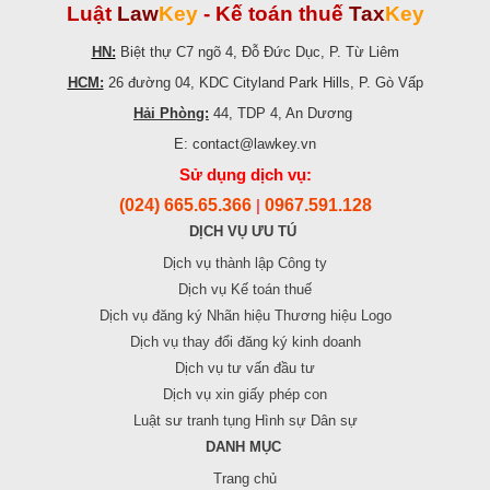
Luật
Law
Key
-
Kế toán thuế
Tax
Key
HN:
Biệt thự C7 ngõ 4, Đỗ Đức Dục, P. Từ Liêm
HCM:
26 đường 04, KDC Cityland Park Hills, P. Gò Vấp
Hải Phòng:
44, TDP 4, An Dương
E: contact@lawkey.vn
Sử dụng dịch vụ:
(024) 665.65.366
0967.591.128
|
DỊCH VỤ ƯU TÚ
Dịch vụ thành lập Công ty
Dịch vụ Kế toán thuế
Dịch vụ đăng ký Nhãn hiệu Thương hiệu Logo
Dịch vụ thay đổi đăng ký kinh doanh
Dịch vụ tư vấn đầu tư
Dịch vụ xin giấy phép con
Luật sư tranh tụng Hình sự Dân sự
DANH MỤC
Trang chủ