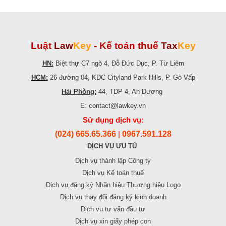
Luật
Law
Key
-
Kế toán thuế
Tax
Key
HN:
Biệt thự C7 ngõ 4, Đỗ Đức Dục, P. Từ Liêm
HCM:
26 đường 04, KDC Cityland Park Hills, P. Gò Vấp
Hải Phòng:
44, TDP 4, An Dương
E: contact@lawkey.vn
Sử dụng dịch vụ:
(024) 665.65.366
0967.591.128
|
DỊCH VỤ ƯU TÚ
Dịch vụ thành lập Công ty
Dịch vụ Kế toán thuế
Dịch vụ đăng ký Nhãn hiệu Thương hiệu Logo
Dịch vụ thay đổi đăng ký kinh doanh
Dịch vụ tư vấn đầu tư
Dịch vụ xin giấy phép con