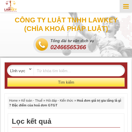
CÔNG TY LUẬT TNHH LAWKEY
(CHÌA KHOÁ PHÁP LUẬT)
Tổng đài tư vấn dịch vụ
02466565366
Tìm kiếm
Home
»
Kế toán - Thuế
»
Hỏi đáp - Kiến thức
»
Hoá đơn giá trị gia tăng là gì
? Đặc điểm của hoá đơn GTGT
Lọc kết quả