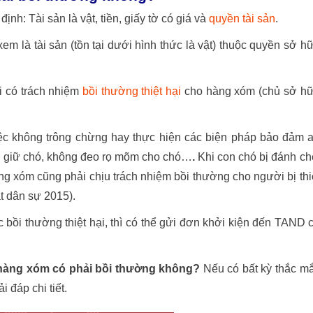
h: Tài sản là vật, tiền, giấy tờ có giá và
quyền tài sản
.
em là tài sản (tồn tại dưới hình thức là vật) thuộc quyền sở h
i có trách nhiệm
bồi thường thiệt hại
cho hàng xóm (chủ sở h
iệc không trông chừng hay thực hiện các biện pháp bảo đảm 
ch giữ chó, không đeo rọ mõm cho chó…
.
Khi con chó bị đánh ch
ng xóm cũng phải chịu trách nhiệm bồi thường cho người bị thi
t dân sự 2015).
ồi thường thiệt hại, thì có thể gửi đơn khởi kiện đến TAND 
 hàng xóm có phải bồi thường không?
Nếu có bất kỳ thắc m
 đáp chi tiết.