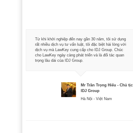
á trình
Từ khi khởi nghiệp đến nay gần 30 năm, tôi sử dụng
hài
rất nhiều dịch vụ tư vấn luật, tôi đặc biệt hài lòng với
ey:
dịch vụ mà LawKey cung cấp cho IDJ Group. Chúc
xác -
cho LawKey ngày càng phát triển và là đối tác quan
trọng lâu dài của IDJ Group.
& CEO
Mr Trần Trọng Hiếu - Chủ tị
IDJ Group
Hà Nội - Việt Nam