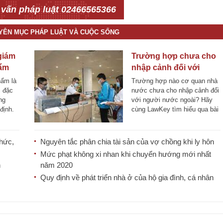
 vấn pháp luật 02466565366
UYÊN MỤC PHÁP LUẬT VÀ CUỘC SỐNG
 giám
Trường hợp chưa cho
hẩm
nhập cảnh đối với
 sự
người nước ngoài
hẩm là
Trường hợp nào cơ quan nhà
c đặc
nước chưa cho nhập cảnh đối
ng
với người nước ngoài? Hãy
định.
cùng LawKey tìm hiểu qua bài
viết [...]
chức,
Nguyên tắc phân chia tài sản của vợ chồng khi ly hôn
Mức phạt không xi nhan khi chuyển hướng mới nhất
h
năm 2020
Quy định về phát triển nhà ở của hộ gia đình, cá nhân