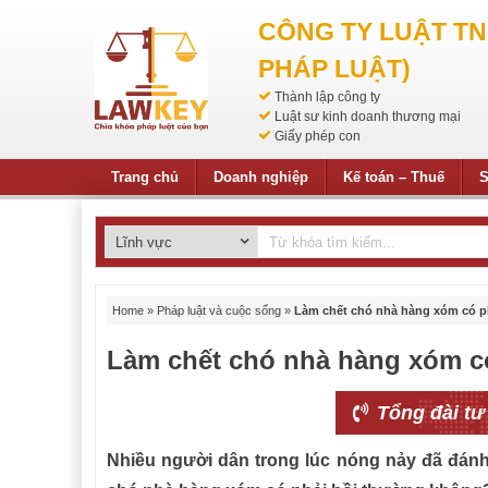
CÔNG TY LUẬT T
PHÁP LUẬT)
Thành lập công ty
Luật sư kinh doanh thương mại
Giấy phép con
Trang chủ
Doanh nghiệp
Kế toán – Thuế
S
Home
»
Pháp luật và cuộc sống
»
Làm chết chó nhà hàng xóm có p
Làm chết chó nhà hàng xóm c
Tổng đài tư
Nhiều người dân trong lúc nóng nảy đã đán