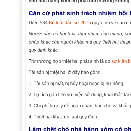
chó nhà hàng xóm có phải bồi thường không
Căn cứ phát sinh trách nhiệm bồi 
Điều 584
Bộ luật dân sự 2015
quy định về căn cứ
Người nào có hành vi xâm phạm tính mạng, sức 
pháp khác của người khác mà gây thiệt hại thì ph
quy định khác.
Trừ trường hợp thiệt hại phát sinh là do
sự kiện 
Tài sản bị thiệt hại ở đây bao gồm:
1. Tài sản bị mất, bị hủy hoại hoặc bị hư hỏng.
2. Lợi ích gắn liền với việc sử dụng, khai thác tài 
3. Chi phí hợp lý để ngăn chặn, hạn chế và khắc p
4. Thiệt hại khác do luật quy định.
Làm chết chó nhà hàng xóm có ph