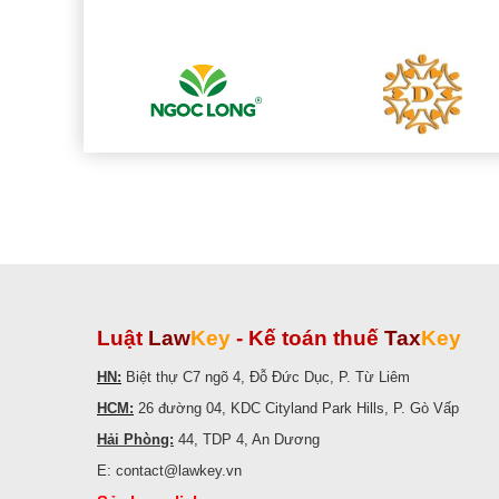
Luật
Law
Key
-
Kế toán thuế
Tax
Key
HN:
Biệt thự C7 ngõ 4, Đỗ Đức Dục, P. Từ Liêm
HCM:
26 đường 04, KDC Cityland Park Hills, P. Gò Vấp
Hải Phòng:
44, TDP 4, An Dương
E: contact@lawkey.vn