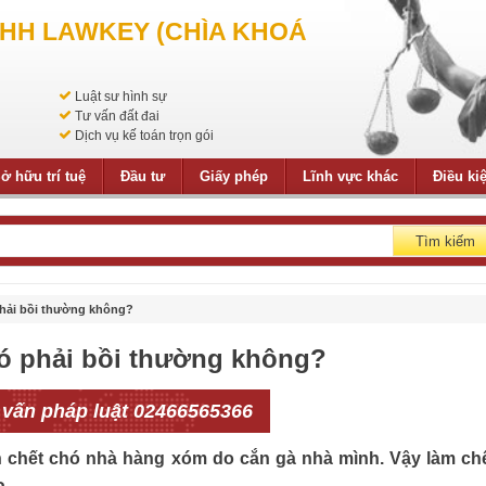
NHH LAWKEY (CHÌA KHOÁ
Luật sư hình sự
Tư vấn đất đai
Dịch vụ kế toán trọn gói
ở hữu trí tuệ
Đầu tư
Giấy phép
Lĩnh vực khác
Điều ki
Tìm kiếm
hải bồi thường không?
ó phải bồi thường không?
 vấn pháp luật 02466565366
h chết chó nhà hàng xóm do cắn gà nhà mình. Vậy làm ch