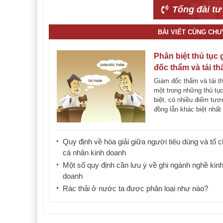
Tổng đài tư
BÀI VIẾT CÙNG CH
Phân biệt thủ tục
đốc thẩm và tái t
trong tố tụng dân
Giám đốc thẩm và tái t
một trong những thủ tụ
biệt, có nhiều điểm tươ
đồng lẫn khác biệt nhất 
[...]
Quy định về hòa giải giữa người tiêu dùng và tổ 
cá nhân kinh doanh
Một số quy định cần lưu ý về ghi ngành nghề kin
doanh
Rác thải ở nước ta được phân loại như nào?