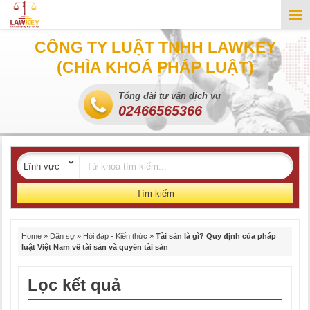
CÔNG TY LUẬT TNHH LAWKEY
(CHÌA KHOÁ PHÁP LUẬT)
Tổng đài tư vấn dịch vụ
02466565366
Tìm kiếm
Home
»
Dân sự
»
Hỏi đáp - Kiến thức
»
Tài sản là gì? Quy định của pháp
luật Việt Nam về tài sản và quyền tài sản
Lọc kết quả