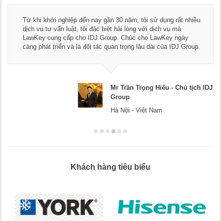
Thay mặt Công ty Dương Cafe, tôi x
ăm, tôi sử dụng rất nhiều
ngũ luật sư, kế toán của LawKey. T
 lòng với dịch vụ mà
dụng dịch vụ tư vấn pháp luật và kế
húc cho LawKey ngày
Chúc các bạn phát triển hơn, phục 
ọng lâu dài của IDJ Group.
doanh nghiệp.
ần Trọng Hiếu - Chủ tịch IDJ
Mr D
p
Hà Nộ
i - Việt Nam
Khách hàng tiêu biểu