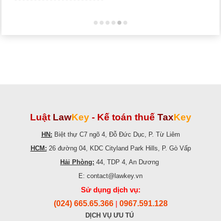
Luật
Law
Key
-
Kế toán thuế
Tax
Key
HN:
Biệt thự C7 ngõ 4, Đỗ Đức Dục, P. Từ Liêm
HCM:
26 đường 04, KDC Cityland Park Hills, P. Gò Vấp
Hải Phòng:
44, TDP 4, An Dương
E: contact@lawkey.vn
Sử dụng dịch vụ:
(024) 665.65.366
0967.591.128
|
DỊCH VỤ ƯU TÚ