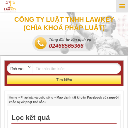
CÔNG TY LUẬT TNHH LAWKEY
(CHÌA KHOÁ PHÁP LUẬT)
Tổng đài tư vấn dịch vụ
02466565366
Tìm kiếm
Home
»
Pháp luật và cuộc sống
»
Mạo danh tài khoản Facebook của người
khác bị xử phạt thế nào?
Lọc kết quả