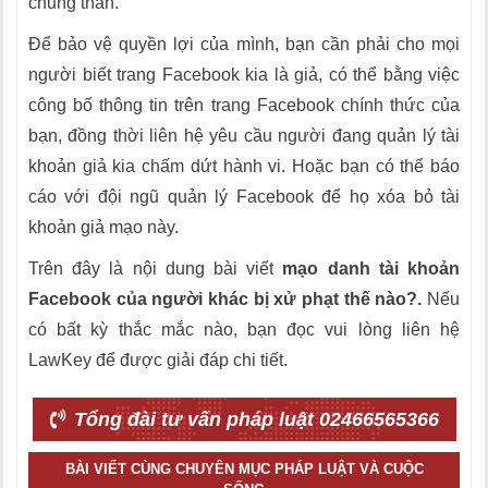
chung thân.
Để bảo vệ quyền lợi của mình, bạn cần phải cho mọi
người biết trang Facebook kia là giả, có thể bằng việc
công bố thông tin trên trang Facebook chính thức của
bạn, đồng thời liên hệ yêu cầu người đang quản lý tài
khoản giả kia chấm dứt hành vi. Hoặc bạn có thể báo
cáo với đội ngũ quản lý Facebook để họ xóa bỏ tài
khoản giả mạo này.
Trên đây là nội dung bài viết
mạo danh tài khoản
Facebook của người khác bị xử phạt thế nào?.
Nếu
có bất kỳ thắc mắc nào, bạn đọc vui lòng liên hệ
LawKey để được giải đáp chi tiết.
Tổng đài tư vấn pháp luật 02466565366
BÀI VIẾT CÙNG CHUYÊN MỤC PHÁP LUẬT VÀ CUỘC