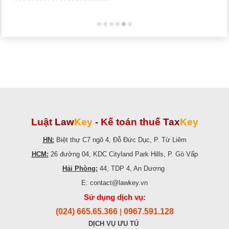
Luật
Law
Key
-
Kế toán thuế
Tax
Key
HN:
Biệt thự C7 ngõ 4, Đỗ Đức Dục, P. Từ Liêm
HCM:
26 đường 04, KDC Cityland Park Hills, P. Gò Vấp
Hải Phòng:
44, TDP 4, An Dương
E: contact@lawkey.vn
Sử dụng dịch vụ:
(024) 665.65.366
0967.591.128
|
DỊCH VỤ ƯU TÚ