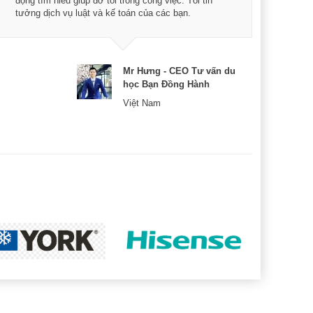
động tìm hiểu giúp đỡ tôi trong công việc. Tôi tin
bản 
tưởng dịch vụ luật và kế toán của các bạn.
nữa 
Mr Hưng - CEO Tư vấn du
học Bạn Đồng Hành
Việt Nam