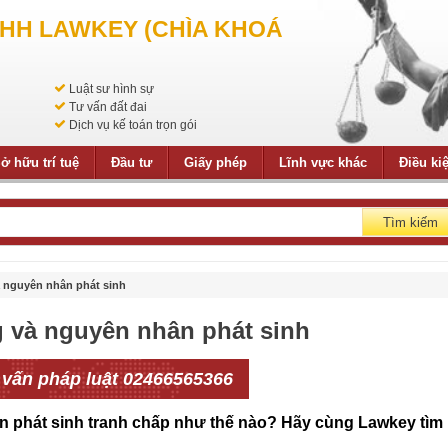
NHH LAWKEY (CHÌA KHOÁ
Luật sư hình sự
Tư vấn đất đai
Dịch vụ kế toán trọn gói
ở hữu trí tuệ
Đầu tư
Giấy phép
Lĩnh vực khác
Điều ki
Tìm kiếm
 nguyên nhân phát sinh
 và nguyên nhân phát sinh
 vấn pháp luật 02466565366
n phát sinh tranh chấp như thế nào? Hãy cùng Lawkey tìm