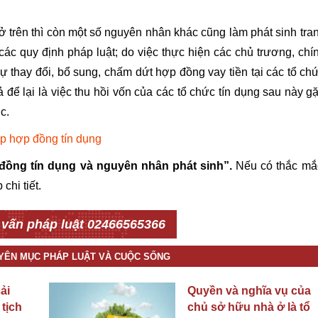
 trên thì còn một số nguyên nhân khác cũng làm phát sinh tra
ác quy định pháp luật; do việc thực hiện các chủ trương, chí
 thay đổi, bổ sung, chấm dứt hợp đồng vay tiền tại các tổ ch
để lại là việc thu hồi vốn của các tổ chức tín dụng sau này g
c.
ấp hợp đồng tín dụng
đồng tín dụng và nguyên nhân phát sinh”.
Nếu có thắc mắ
chi tiết.
 vấn pháp luật 02466565366
UYÊN MỤC PHÁP LUẬT VÀ CUỘC SỐNG
ải
Quyền và nghĩa vụ của
 tịch
chủ sở hữu nhà ở là tổ