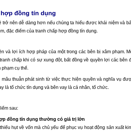
p hợp đồng tín dụng
ẽ trở nên dễ dàng hơn nếu chúng ta hiểu được khái niệm và b
iệm, đặc điểm của tranh chấp hợp đồng tín dụng.
ền và lợi ích hợp pháp của một trong các bên bị xâm phạm. M
tranh chấp khi có sự xung đột, bất đồng về quyền lợi các bên 
m phạm cụ thể.
 mâu thuẫn phát sinh từ việc thực hiện quyền và nghĩa vụ đư
y là tổ chức tín dụng và bên vay là cá nhân, tổ chức.
iểm sau:
hợp đồng tín dụng thường có giá trị lớn
thiếu hụt về vốn mà chủ yếu để phục vụ hoạt động sản xuất ki