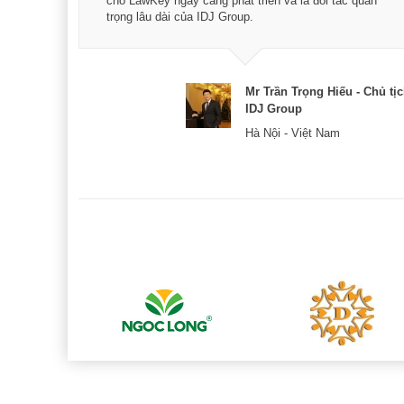
xác -
cho LawKey ngày càng phát triển và là đối tác quan
trọng lâu dài của IDJ Group.
& CEO
Mr Trần Trọng Hiếu - Chủ tị
IDJ Group
Hà Nội - Việt Nam