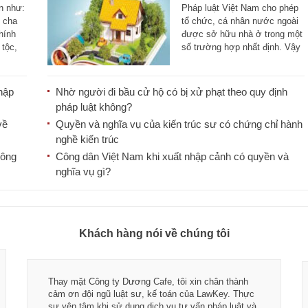
chức, cá nhân nước
n như:
Pháp luật Việt Nam cho phép
ngoài
n cha
tổ chức, cá nhân nước ngoài
hính
được sở hữu nhà ở trong một
 tộc,
số trường hợp nhất định. Vậy
[...]
hập
Nhờ người đi bầu cử hộ có bị xử phạt theo quy định
pháp luật không?
về
Quyền và nghĩa vụ của kiến trúc sư có chứng chỉ hành
nghề kiến trúc
hông
Công dân Việt Nam khi xuất nhập cảnh có quyền và
nghĩa vụ gì?
Khách hàng nói về chúng tôi
Thay mặt Công ty Dương Cafe, tôi xin chân thành
cảm ơn đội ngũ luật sư, kế toán của LawKey. Thực
sự yên tâm khi sử dụng dịch vụ tư vấn pháp luật và