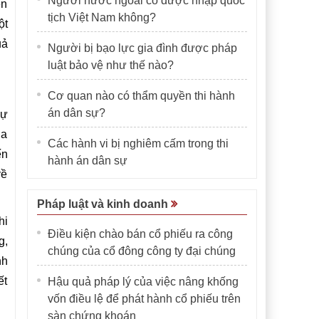
Người nước ngoài có được nhập quốc
ện
tịch Việt Nam không?
ột
uả
Người bị bạo lực gia đình được pháp
luật bảo vệ như thế nào?
Cơ quan nào có thẩm quyền thi hành
án dân sự?
sự
ủa
Các hành vi bị nghiêm cấm trong thi
ến
hành án dân sự
về
Pháp luật và kinh doanh
hi
Điều kiện chào bán cổ phiếu ra công
g,
chúng của cổ đông công ty đại chúng
nh
ết
Hậu quả pháp lý của việc nâng khống
vốn điều lệ để phát hành cổ phiếu trên
sàn chứng khoán