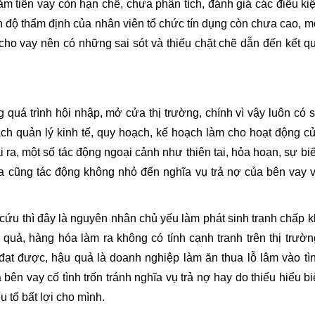
ảm tiền vay còn hạn chế, chưa phân tích, đánh giá các điều ki
h độ thẩm định của nhân viên tổ chức tín dụng còn chưa cao, m
 cho vay nên có những sai sót và thiếu chặt chẽ dẫn đến kết q
quá trình hội nhập, mở cửa thị trường, chính vì vậy luôn có 
ách quản lý kinh tế, quy hoạch, kế hoạch làm cho hoạt động c
ra, một số tác động ngoại cảnh như thiên tai, hỏa hoạn, sự bi
a cũng tác động không nhỏ đến nghĩa vụ trả nợ của bên vay 
ứu thì đây là nguyên nhân chủ yếu làm phát sinh tranh chấp k
quả, hàng hóa làm ra không có tính cạnh tranh trên thị trườn
đạt được, hậu quả là doanh nghiệp làm ăn thua lỗ lâm vào tì
bên vay cố tình trốn tránh nghĩa vụ trả nợ hay do thiếu hiểu bi
 tố bất lợi cho mình.