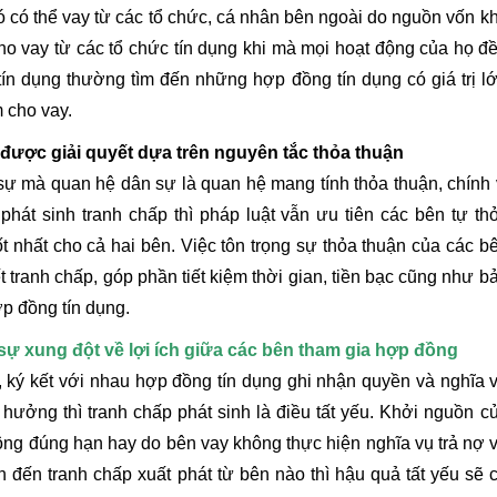
 có thể vay từ các tổ chức, cá nhân bên ngoài do nguồn vốn k
ho vay từ các tổ chức tín dụng khi mà mọi hoạt động của họ đ
tín dụng thường tìm đến những hợp đồng tín dụng có giá trị l
m cho vay.
 được giải quyết dựa trên nguyên tắc thỏa thuận
sự mà quan hệ dân sự là quan hệ mang tính thỏa thuận, chính 
phát sinh tranh chấp thì pháp luật vẫn ưu tiên các bên tự th
t nhất cho cả hai bên. Việc tôn trọng sự thỏa thuận của các b
ết tranh chấp, góp phần tiết kiệm thời gian, tiền bạc cũng như b
p đồng tín dụng.
 sự xung đột về lợi ích giữa các bên tham gia hợp đồng
, ký kết với nhau hợp đồng tín dụng ghi nhận quyền và nghĩa 
h hưởng thì tranh chấp phát sinh là điều tất yếu. Khởi nguồn c
hông đúng hạn hay do bên vay không thực hiện nghĩa vụ trả nợ 
 đến tranh chấp xuất phát từ bên nào thì hậu quả tất yếu sẽ 