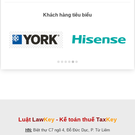
Khách hàng tiêu biểu
Luật
Law
Key
-
Kế toán thuế
Tax
Key
HN:
Biệt thự C7 ngõ 4, Đỗ Đức Dục, P. Từ Liêm