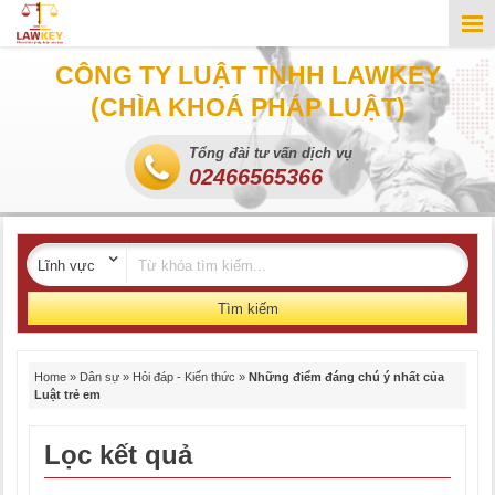
CÔNG TY LUẬT TNHH LAWKEY
(CHÌA KHOÁ PHÁP LUẬT)
Tổng đài tư vấn dịch vụ
02466565366
Tìm kiếm
Home
»
Dân sự
»
Hỏi đáp - Kiến thức
»
Những điểm đáng chú ý nhất của
Luật trẻ em
Lọc kết quả