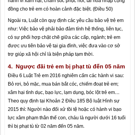
hành vi xâm hại; chăm sóc phục hồi, tái hòa nhập cộng
đồng cho trẻ em có hoàn cảnh đặc biệt. (Điều 50)
Ngoài ra, Luật còn quy định các yêu cầu bảo vệ trẻ em
như: Việc bảo vệ phải bảo đảm tính hệ thống, liên tục,
có sự phối hợp chặt chẽ giữa các cấp, ngành; trẻ em
được ưu tiên bảo vệ tại gia đình, việc đưa vào cơ sở
trợ giúp xã hội chỉ là biện pháp tạm thời.
4.
Ngược đãi trẻ em bị phạt tù đến 05 năm
Điều 6 Luật Trẻ em 2016 nghiêm cấm các hành vi sau:
Bỏ rơi, bỏ mặc, mua bán bắt cóc, chiếm đoạt trẻ em;
xâm hại tình dục, bạo lực, lạm dụng, bóc lột trẻ em…
Theo quy định tại Khoản 2 Điều 185 Bộ luật Hình sự
2015 thì: Người nào đối xử tồi tệ hoặc có hành vi bạo
lực xâm phạm thân thể con, cháu là người dưới 16 tuổi
thì bị phạt tù từ 02 năm đến 05 năm.