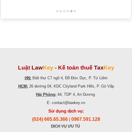
Luật
Law
Key
-
Kế toán thuế
Tax
Key
HN:
Biệt thự C7 ngõ 4, Đỗ Đức Dục, P. Từ Liêm
HCM:
26 đường 04, KDC Cityland Park Hills, P. Gò Vấp
Hải Phòng:
44, TDP 4, An Dương
E: contact@lawkey.vn
Sử dụng dịch vụ:
(024) 665.65.366
0967.591.128
|
DỊCH VỤ ƯU TÚ