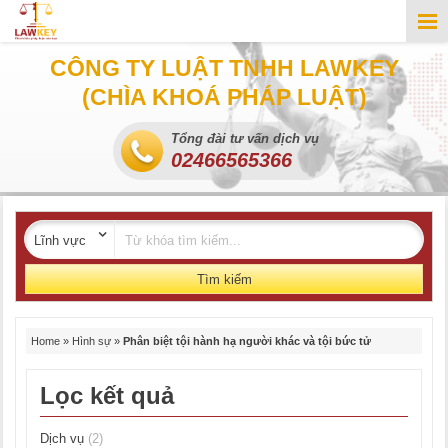
CÔNG TY LUẬT TNHH LAWKEY
(CHÌA KHOÁ PHÁP LUẬT)
Tổng đài tư vấn dịch vụ
02466565366
Tìm kiếm
Home
»
Hình sự
»
Phân biệt tội hành hạ người khác và tội bức tử
Lọc kết quả
Dịch vụ
(2)