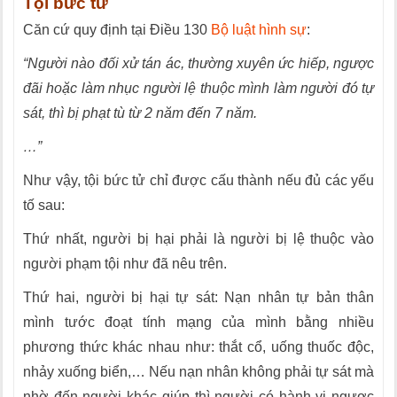
Tội bức tử
Căn cứ quy định tại Điều 130
Bộ luật hình sự
:
“Người nào đối xử tán ác, thường xuyên ức hiếp, ngược
đãi hoặc làm nhục người lệ thuộc mình làm người đó tự
sát, thì bị phạt tù từ 2 năm đến 7 năm.
…”
Như vậy, tội bức tử chỉ được cấu thành nếu đủ các yếu
tố sau:
Thứ nhất, người bị hại phải là người bị lệ thuộc vào
người phạm tội như đã nêu trên.
Thứ hai, người bị hại tự sát: Nạn nhân tự bản thân
mình tước đoạt tính mạng của mình bằng nhiều
phương thức khác nhau như: thắt cổ, uống thuốc độc,
nhảy xuống biển,… Nếu nạn nhân không phải tự sát mà
nhờ đến người khác giúp thì người có hành vi ngược