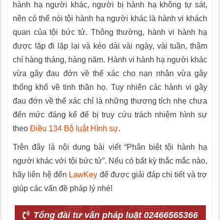
hành hạ người khác, người bị hành hạ không tự sát,
nên có thể nói tội hành hạ người khác là hành vi khách
quan của tội bức tử. Thông thường, hành vi hành hạ
được lặp đi lặp lại và kéo dài vài ngày, vài tuần, thậm
chí hàng tháng, hàng năm. Hành vi hành hạ người khác
vừa gây đau đớn về thể xác cho nạn nhân vừa gây
thống khổ về tinh thần họ. Tuy nhiên các hành vi gây
đau đớn về thể xác chỉ là những thương tích nhẹ chưa
đến mức đáng kể để bị truy cứu trách nhiệm hình sự
theo
Điều 134 Bộ luật Hình sự
.
Trên đây là nội dung bài viết “Phân biệt tội hành hạ
người khác với tội bức tử”. Nếu có bất kỳ thắc mắc nào,
hãy liên hệ đến
LawKey
để được giải đáp chi tiết và trợ
giúp các vấn đề pháp lý nhé!
Tổng đài tư vấn pháp luật 02466565366