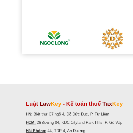
Luật
Law
Key
-
Kế toán thuế
Tax
Key
HN:
Biệt thự C7 ngõ 4, Đỗ Đức Dục, P. Từ Liêm
HCM:
26 đường 04, KDC Cityland Park Hills, P. Gò Vấp
Hải Phòng:
44, TDP 4, An Dương