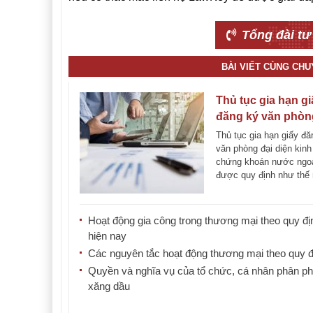
Tổng đài tư
BÀI VIẾT CÙNG CH
Thủ tục gia hạn gi
đăng ký văn phòn
diện kinh doanh 
Thủ tục gia hạn giấy đă
khoán nước ngoà
văn phòng đại diện kin
chứng khoán nước ngo
được quy định như thế
Sau đây, [...]
Hoạt động gia công trong thương mại theo quy đị
hiện nay
Các nguyên tắc hoạt động thương mại theo quy đ
Quyền và nghĩa vụ của tổ chức, cá nhân phân ph
xăng dầu