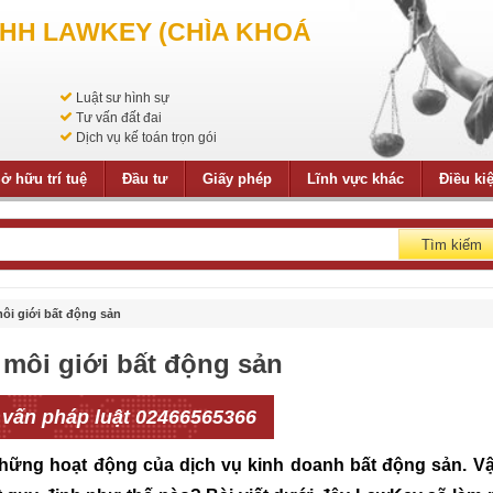
NHH LAWKEY (CHÌA KHOÁ
Luật sư hình sự
Tư vấn đất đai
Dịch vụ kế toán trọn gói
ở hữu trí tuệ
Đầu tư
Giấy phép
Lĩnh vực khác
Điều ki
Tìm kiếm
môi giới bất động sản
 môi giới bất động sản
 vấn pháp luật 02466565366
 những hoạt động của dịch vụ kinh doanh bất động sản. V