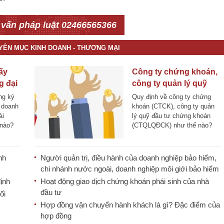
 vấn pháp luật 02466565366
UYÊN MỤC KINH DOANH - THƯƠNG MẠI
ấy
Công ty chứng khoán,
g đại
công ty quản lý quỹ
chứng
đầu tư chứng khoán
ng ký
Quy định về công ty chứng
i
h doanh
khoán (CTCK), công ty quản
ài
lý quỹ đầu tư chứng khoán
 nào?
(CTQLQĐCK) như thế nào?
Sau đây, Lawkey xin được
[...]
nh
Người quản trị, điều hành của doanh nghiệp bảo hiểm,
chi nhánh nước ngoài, doanh nghiệp môi giới bảo hiểm
ịnh
Hoạt động giao dịch chứng khoán phái sinh của nhà
đầu tư
ối
Hợp đồng vận chuyển hành khách là gì? Đặc điểm của
hợp đồng