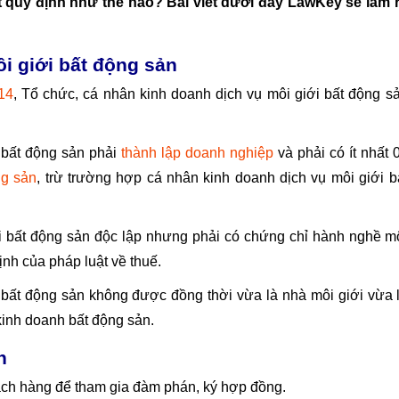
t quy định như thế nào? Bài viết dưới đây LawKey sẽ làm 
ôi giới bất động sản
14
, Tổ chức, cá nhân kinh doanh dịch vụ môi giới bất động s
 bất động sản phải
thành lập doanh nghiệp
và phải có ít nhất 
ng sản
, trừ trường hợp cá nhân kinh doanh dịch vụ môi giới b
i bất động sản độc lập nhưng phải có chứng chỉ hành nghề m
ịnh của pháp luật về thuế.
 bất động sản không được đồng thời vừa là nhà môi giới vừa 
kinh doanh bất động sản.
n
hách hàng để tham gia đàm phán, ký hợp đồng.