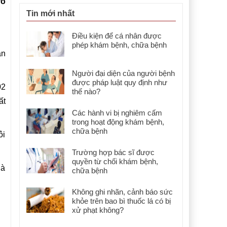
rõ
Tin mới nhất
Điều kiện để cá nhân được
phép khám bệnh, chữa bệnh
ản
Người đại diện của người bệnh
được pháp luật quy định như
02
thế nào?
ất
Các hành vi bị nghiêm cấm
trong hoạt động khám bệnh,
chữa bệnh
ôi
Trường hợp bác sĩ được
quyền từ chối khám bệnh,
là
chữa bệnh
Không ghi nhãn, cảnh báo sức
khỏe trên bao bì thuốc lá có bị
xử phạt không?