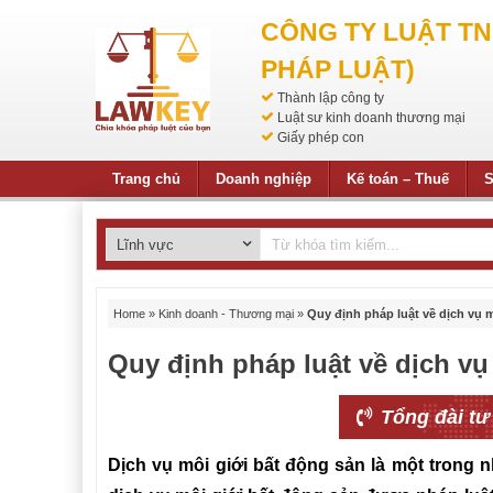
CÔNG TY LUẬT T
PHÁP LUẬT)
Thành lập công ty
Luật sư kinh doanh thương mại
Giấy phép con
Trang chủ
Doanh nghiệp
Kế toán – Thuế
S
Home
»
Kinh doanh - Thương mại
»
Quy định pháp luật về dịch vụ 
Quy định pháp luật về dịch vụ
Tổng đài tư
Dịch vụ môi giới bất động sản là một trong