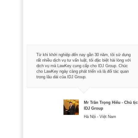
á trình
Từ khi khởi nghiệp đến nay gần 30 năm, tôi sử dụng
hài
rất nhiều dịch vụ tư vấn luật, tôi đặc biệt hài lòng với
ey:
dịch vụ mà LawKey cung cấp cho IDJ Group. Chúc
xác -
cho LawKey ngày càng phát triển và là đối tác quan
trọng lâu dài của IDJ Group.
& CEO
Mr Trần Trọng Hiếu - Chủ tị
IDJ Group
Hà Nội - Việt Nam