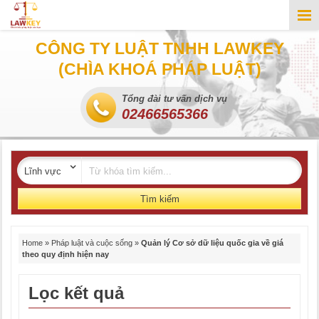
CÔNG TY LUẬT TNHH LAWKEY
(CHÌA KHOÁ PHÁP LUẬT)
Tổng đài tư vấn dịch vụ
02466565366
Tìm kiếm
Home
»
Pháp luật và cuộc sống
»
Quản lý Cơ sở dữ liệu quốc gia về giá
theo quy định hiện nay
Lọc kết quả