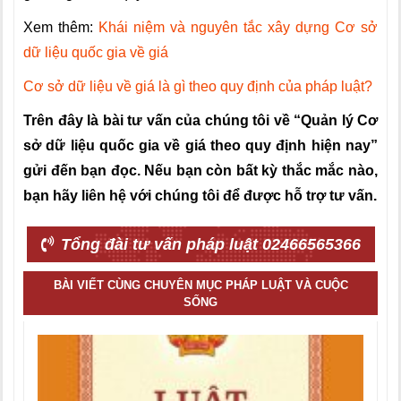
Xem thêm:
Khái niệm và nguyên tắc xây dựng Cơ sở
dữ liệu quốc gia về giá
Cơ sở dữ liệu về giá là gì theo quy định của pháp luật?
Trên đây là bài tư vấn của chúng tôi về “Quản lý Cơ
sở dữ liệu quốc gia về giá theo quy định hiện nay”
gửi đến bạn đọc. Nếu bạn còn bất kỳ thắc mắc nào,
bạn hãy liên hệ với chúng tôi để được hỗ trợ tư vấn.
Tổng đài tư vấn pháp luật 02466565366
BÀI VIẾT CÙNG CHUYÊN MỤC PHÁP LUẬT VÀ CUỘC
SỐNG