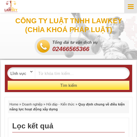
CÔNG TY LUẬT TNHH LAWKEY
(CHÌA KHOÁ PHÁP LUẬT)
Tổng đài tư vấn dịch vụ
02466565366
Tìm kiếm
Home
»
Doanh nghiệp
»
Hỏi đáp - Kiến thức
»
Quy định chung về điều kiện
năng lực hoạt động xây dựng
Lọc kết quả