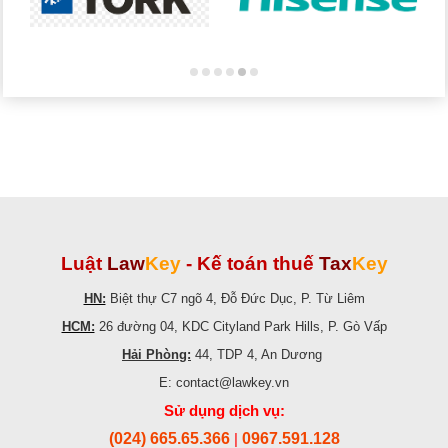
Luật
Law
Key
-
Kế toán thuế
Tax
Key
HN:
Biệt thự C7 ngõ 4, Đỗ Đức Dục, P. Từ Liêm
HCM:
26 đường 04, KDC Cityland Park Hills, P. Gò Vấp
Hải Phòng:
44, TDP 4, An Dương
E: contact@lawkey.vn
Sử dụng dịch vụ:
(024) 665.65.366
0967.591.128
|