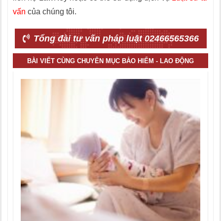
vấn
của chúng tôi.
Tổng đài tư vấn pháp luật 02466565366
BÀI VIẾT CÙNG CHUYÊN MỤC BẢO HIỂM - LAO ĐỘNG