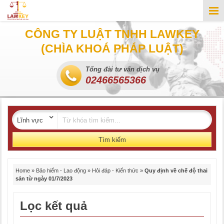
CÔNG TY LUẬT TNHH LAWKEY
(CHÌA KHOÁ PHÁP LUẬT)
Tổng đài tư vấn dịch vụ
02466565366
Tìm kiếm
Home
»
Bảo hiểm - Lao động
»
Hỏi đáp - Kiến thức
»
Quy định về chế độ thai
sản từ ngày 01/7/2023
Lọc kết quả