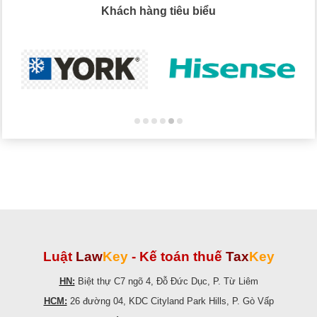
Khách hàng tiêu biểu
Luật
Law
Key
-
Kế toán thuế
Tax
Key
HN:
Biệt thự C7 ngõ 4, Đỗ Đức Dục, P. Từ Liêm
HCM:
26 đường 04, KDC Cityland Park Hills, P. Gò Vấp