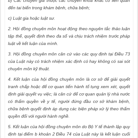
b) Các chuyên gia thuộc các chuyên khoa khác có liên quan
đến tai biến trong khám bệnh, chữa bệnh;
c) Luật gia hoặc luật sư.
2. Hội đồng chuyên môn hoạt động theo nguyên tắc thảo luận
tập thể, quyết định theo đa số và chịu trách nhiệm trước pháp
luật về kết luận của mình.
3. Hội đồng chuyên môn căn cứ vào các quy định tại Điều 73
của Luật này có trách nhiệm xác định có hay không có sai sót
chuyên môn kỹ thuật.
4. Kết luận của hội đồng chuyên môn là cơ sở để giải quyết
tranh chấp hoặc để cơ quan tiến hành tố tụng xem xét, quyết
định giải quyết vụ việc; là căn cứ để cơ quan quản lý nhà nước
có thẩm quyền về y tế, người đứng đầu cơ sở khám bệnh,
chữa bệnh quyết định áp dụng các biện pháp xử lý theo thẩm
quyền đối với người hành nghề.
5. Kết luận của hội đồng chuyên môn do Bộ Y tế thành lập quy
định tại điểm b khoản 2 Điều 74 của Luật này là kết luận cuối