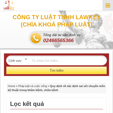
CÔNG TY LUẬT TNHH LAWKEY
(CHÌA KHOÁ PHÁP LUẬT)
Tổng đài tư vấn dịch vụ
02466565366
Tìm kiếm
Home
»
Pháp luật và cuộc sống
»
Quy định về xác định sai sót chuyên môn
kỹ thuật trong khám bệnh, chữa bệnh
Lọc kết quả