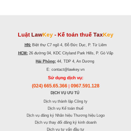
Luật
Law
Key
-
Kế toán thuế
Tax
Key
HN:
Biệt thự C7 ngõ 4, Đỗ Đức Dục, P. Từ Liêm
HCM:
26 đường 04, KDC Cityland Park Hills, P. Gò Vấp
Hải Phòng:
44, TDP 4, An Dương
E: contact@lawkey.vn
Sử dụng dịch vụ:
(024) 665.65.366
0967.591.128
|
DỊCH VỤ ƯU TÚ
Dịch vụ thành lập Công ty
Dịch vụ Kế toán thuế
Dịch vụ đăng ký Nhãn hiệu Thương hiệu Logo
Dịch vụ thay đổi đăng ký kinh doanh
Dịch vụ tư vấn đầu tư