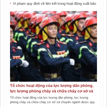
Vi phạm quy định về liên kết trong hoạt động xuất bản
Tổ chức hoạt động của lực lượng dân phòng,
lực lượng phòng cháy và chữa cháy cơ sở và
chuyên ngành
Tổ chức hoạt động của lực lượng dân phòng, lực lượng
phòng cháy và chữa cháy cơ sở và chuyên ngành được quy
định [...]