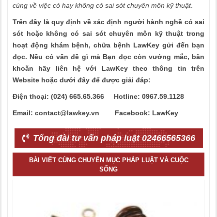
cùng về việc có hay không có sai sót chuyên môn kỹ thuật
.
Trên đây là
quy định về xác định người hành nghề có sai
sót hoặc không có sai sót chuyên môn kỹ thuật trong
hoạt động khám bệnh, chữa bệnh
LawKey gửi đến bạn
đọc. Nếu có vấn đề gì mà Bạn đọc còn vướng mắc, băn
khoăn hãy liên hệ với LawKey theo thông tin trên
Website hoặc dưới đây để được giải đáp:
Điện thoại: (0
2
4) 665.65.366 Hotline: 0967.59.1128
Email: contact@lawkey.vn Facebook: LawKey
Tổng đài tư vấn pháp luật 02466565366
BÀI VIẾT CÙNG CHUYÊN MỤC PHÁP LUẬT VÀ CUỘC
SỐNG