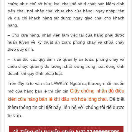
chứa; như: chủ sở hữu; loại chai; số sê ri chai; hạn kiểm định
trên chai, nơi nhập chai chứa cho cửa hàng; ngày nhập; tên
và địa chỉ khách hàng sử dụng; ngày giao chai cho khách
hàng.
– Chủ cửa hàng, nhân viên làm việc tại cửa hàng phải được
huấn luyện về kỹ thuật an toàn; phòng cháy và chữa cháy
theo quy định.
– Tuân thủ các quy định về quản lý an toàn, phòng cháy và
chữa cháy; quản lý đo lường; chất lượng trong hoạt động kinh
doanh khí quy định pháp luật.
Trên đây là tư vấn của LAWKEY. Ngoài ra, thương nhân muốn
Giấy chứng nhận đủ điều
mở cửa hàng bán lẻ thì cần xin
kiện cửa hàng bán lẻ khí dầu mỏ hóa lỏng chai.
Để biết
thêm thông tin chi tiết hãy liên hệ với chúng tôi để được
tư vấn.
Tổng đài tư vấn pháp luật 02466565366