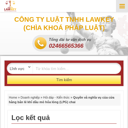
CÔNG TY LUẬT TNHH LAWKEY
(CHÌA KHOÁ PHÁP LUẬT)
Tổng đài tư vấn dịch vụ
02466565366
Tìm kiếm
Home
»
Doanh nghiệp
»
Hỏi đáp - Kiến thức
»
Quyền và nghĩa vụ của cửa
hàng bán lẻ khí dầu mỏ hóa lỏng (LPG) chai
Lọc kết quả