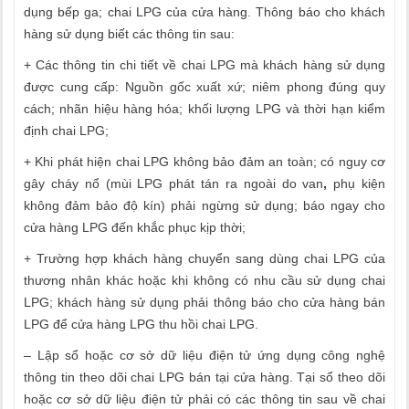
dụng bếp ga; chai LPG của cửa hàng. Thông báo cho khách
hàng sử dụng biết các thông tin sau:
+ Các thông tin chi tiết về chai LPG mà khách hàng sử dụng
được cung cấp: Nguồn gốc xuất xứ; niêm phong đúng quy
cách; nhãn hiệu hàng hóa; khối lượng LPG và thời hạn kiểm
định chai LPG;
+ Khi phát hiện chai LPG không bảo đảm an toàn; có nguy cơ
gây cháy nổ (mùi LPG phát tán ra ngoài do van
,
phụ kiện
không đảm bảo độ kín) phải ngừng sử dụng; báo ngay cho
cửa hàng LPG đến khắc phục kịp thời;
+ Tr
ườ
ng hợp khách hàng chuy
ể
n sang dùng chai LPG của
thương nhân khác hoặc khi không có nhu cầu sử dụng chai
LPG; khách hàng sử dụng phải thông báo cho cửa hàng bán
LPG để cửa hàng LPG thu hồi chai LPG.
– Lập s
ổ
hoặc cơ sở dữ liệu điện tử ứng dụng công nghệ
thông tin theo dõi chai LPG bán tại cửa hàng. Tại sổ theo dõi
hoặc cơ sở dữ liệu điện tử phải có các thông tin sau về chai