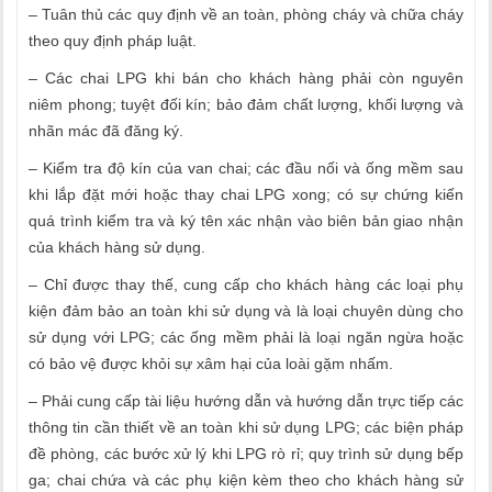
– Tuân thủ các quy định về an toàn, phòng cháy và chữa cháy
theo quy định pháp luật.
– Các chai LPG khi bán cho khách hàng phải còn nguyên
niêm phong; tuyệt đối kín; bảo đảm chất lượng, khối lượng và
nhãn mác đã đăng ký.
– Kiểm tra độ kín của van chai; các đầu nối và ống mềm sau
khi lắp đặt mới hoặc thay chai LPG xong; có sự chứng kiến
quá trình kiểm tra và ký tên xác nhận vào biên bản giao nhận
của khách hàng sử dụng.
– Chỉ được thay thế, cung cấp cho khách hàng các loại phụ
kiện đảm bảo an toàn khi sử dụng và là loại chuyên dùng cho
sử dụng với LPG; các ống mềm phải là loại ngăn ngừa hoặc
có bảo vệ được khỏi sự xâm hại của loài gặm nhấm.
– Phải cung cấp tài liệu hướng dẫn và hướng dẫn trực tiếp các
thông tin cần thiết về an toàn khi sử dụng LPG; các biện pháp
đề phòng, các bước xử lý khi LPG rò rỉ; quy trình sử dụng bếp
ga; chai chứa và các phụ kiện kèm theo cho khách hàng sử