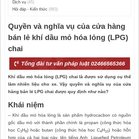
Dịch vụ
(45)
Hỏi đáp - Kiến thức
(983)
Quyền và nghĩa vụ của cửa hàng
bán lẻ khí dầu mỏ hóa lỏng (LPG)
chai
Tổng đài tư vấn pháp luật 02466565366
Khí dầu mỏ hóa lỏng (LPG) chai là được sử dụng cụ thể
làm nhiên liệu cho xe. Vậy quyền và nghĩa vụ của cửa
hàng bán lẻ LPG chai được quy định như nào?
Khái
niệm
– Khí dầu mỏ hóa lỏng là sản phẩm hydrocacbon có nguồn
gốc dầu mỏ với thành phần chính là propan (công thức hóa
học C
H
) hoặc butan (công thức hóa học C
H
) hoặc hỗn
3
8
4
10
h
ợ
p của cả hai loại này, tên tiếng Anh: Liquefied Petroleum