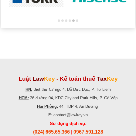
Luật
Law
Key
-
Kế toán thuế
Tax
Key
HN:
Biệt thự C7 ngõ 4, Đỗ Đức Dục, P. Từ Liêm
HCM:
26 đường 04, KDC Cityland Park Hills, P. Gò Vấp
Hải Phòng:
44, TDP 4, An Dương
E: contact@lawkey.vn
Sử dụng dịch vụ:
(024) 665.65.366
0967.591.128
|