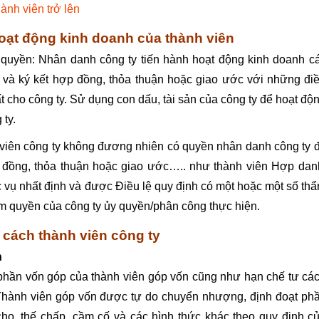
ành viên trở lên
oạt động kinh doanh của thành viên
quyền: Nhân danh công ty tiến hành hoạt động kinh doanh c
và ký kết hợp đồng, thỏa thuận hoặc giao ước với những đi
t cho công ty. Sử dụng con dấu, tài sản của công ty để hoạt độ
ty.
viên công ty không đương nhiên có quyền nhân danh công ty 
p đồng, thỏa thuận hoặc giao ước….. như thành viên Hợp dan
c vụ nhất định và được Điều lệ quy định có một hoặc một số th
 quyền của công ty ủy quyền/phân công thực hiện.
cách thành viên công ty
h
phần vốn góp của thành viên góp vốn cũng như hạn chế tư cá
Thành viên góp vốn được tự do chuyển nhượng, định đoạt ph
ho, thế chấp, cầm cố và các hình thức khác theo quy định c