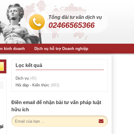
Tổng đài tư vấn dịch vụ
02466565366
ện kinh doanh
Dịch vụ hỗ trợ Doanh nghiệp
Lọc kết quả
Dịch vụ
(45)
Hỏi đáp - Kiến thức
(983)
Điền email để nhận bài tư vấn pháp luật
hữu ích
ại