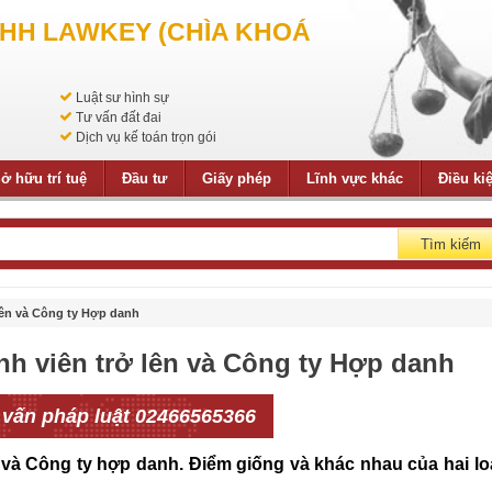
NHH LAWKEY (CHÌA KHOÁ
Luật sư hình sự
Tư vấn đất đai
Dịch vụ kế toán trọn gói
ở hữu trí tuệ
Đầu tư
Giấy phép
Lĩnh vực khác
Điều ki
Tìm kiếm
lên và Công ty Hợp danh
nh viên trở lên và Công ty Hợp danh
 vấn pháp luật 02466565366
và Công ty
hợp danh. Điểm giống và khác nhau của hai lo