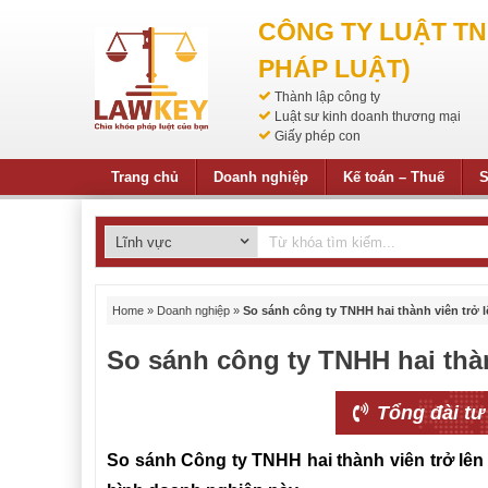
CÔNG TY LUẬT T
PHÁP LUẬT)
Thành lập công ty
Luật sư kinh doanh thương mại
Giấy phép con
Trang chủ
Doanh nghiệp
Kế toán – Thuế
S
Home
»
Doanh nghiệp
»
So sánh công ty TNHH hai thành viên trở 
So sánh công ty TNHH hai thà
Tổng đài tư
So sánh Công ty
TNHH hai thành viên trở lên