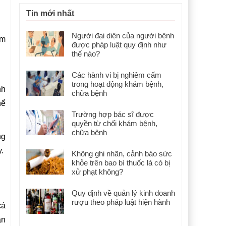
Tin mới nhất
Người đại diện của người bệnh
ìm
được pháp luật quy định như
thế nào?
Các hành vi bị nghiêm cấm
trong hoạt động khám bệnh,
nh
chữa bệnh
hể
Trường hợp bác sĩ được
quyền từ chối khám bệnh,
chữa bệnh
ng
.
Không ghi nhãn, cảnh báo sức
khỏe trên bao bì thuốc lá có bị
xử phạt không?
Quy định về quản lý kinh doanh
rượu theo pháp luật hiện hành
cá
ản