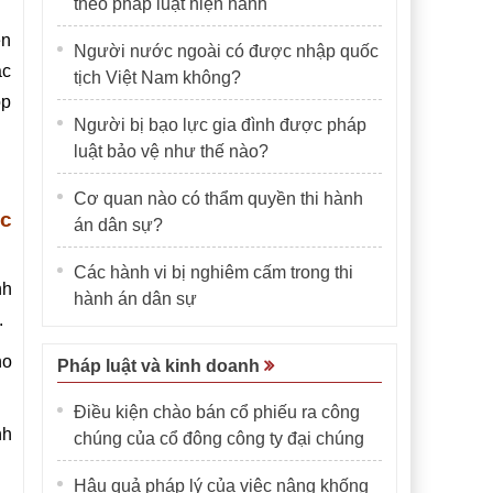
theo pháp luật hiện hành
ên
Người nước ngoài có được nhập quốc
ác
tịch Việt Nam không?
óp
Người bị bạo lực gia đình được pháp
luật bảo vệ như thế nào?
Cơ quan nào có thẩm quyền thi hành
ức
án dân sự?
Các hành vi bị nghiêm cấm trong thi
nh
hành án dân sự
.
ho
Pháp luật và kinh doanh
Điều kiện chào bán cổ phiếu ra công
nh
chúng của cổ đông công ty đại chúng
Hậu quả pháp lý của việc nâng khống