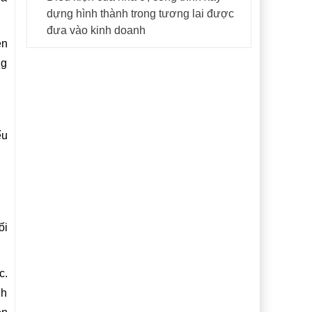
dựng hình thành trong tương lai được
đưa vào kinh doanh
ên
ng
ếu
ối
c.
nh