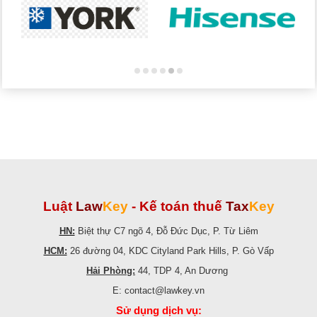
Luật
Law
Key
-
Kế toán thuế
Tax
Key
HN:
Biệt thự C7 ngõ 4, Đỗ Đức Dục, P. Từ Liêm
HCM:
26 đường 04, KDC Cityland Park Hills, P. Gò Vấp
Hải Phòng:
44, TDP 4, An Dương
E: contact@lawkey.vn
Sử dụng dịch vụ: