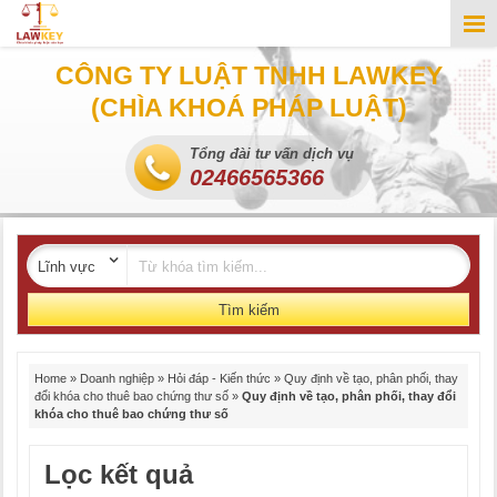
CÔNG TY LUẬT TNHH LAWKEY
(CHÌA KHOÁ PHÁP LUẬT)
Tổng đài tư vấn dịch vụ
02466565366
Tìm kiếm
Home
»
Doanh nghiệp
»
Hỏi đáp - Kiến thức
»
Quy định về tạo, phân phối, thay
đổi khóa cho thuê bao chứng thư số
»
Quy định về tạo, phân phối, thay đổi
khóa cho thuê bao chứng thư số
Lọc kết quả