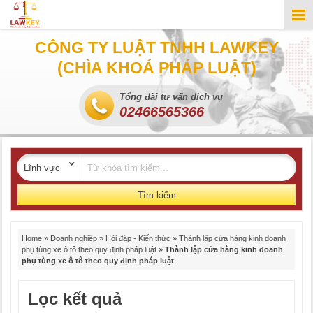
CÔNG TY LUẬT TNHH LAWKEY
(CHÌA KHOÁ PHÁP LUẬT)
Tổng đài tư vấn dịch vụ
02466565366
Tìm kiếm
Home
»
Doanh nghiệp
»
Hỏi đáp - Kiến thức
»
Thành lập cửa hàng kinh doanh
phụ tùng xe ô tô theo quy định pháp luật
»
Thành lập cửa hàng kinh doanh
phụ tùng xe ô tô theo quy định pháp luật
Lọc kết quả