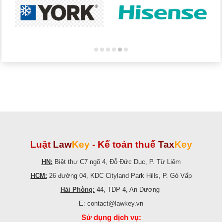
Luật
Law
Key
-
Kế toán thuế
Tax
Key
HN:
Biệt thự C7 ngõ 4, Đỗ Đức Dục, P. Từ Liêm
HCM:
26 đường 04, KDC Cityland Park Hills, P. Gò Vấp
Hải Phòng:
44, TDP 4, An Dương
E: contact@lawkey.vn
Sử dụng dịch vụ: