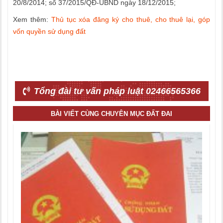
20/8/2014; số 37/2015/QĐ-UBND ngày 18/12/2015;
Xem thêm:
Thủ tục xóa đăng ký cho thuê, cho thuê lại, góp
vốn quyền sử dụng đất
Tổng đài tư vấn pháp luật 02466565366
BÀI VIẾT CÙNG CHUYÊN MỤC ĐẤT ĐAI