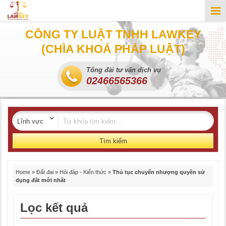
CÔNG TY LUẬT TNHH LAWKEY
(CHÌA KHOÁ PHÁP LUẬT)
Tổng đài tư vấn dịch vụ
02466565366
Tìm kiếm
Home
»
Đất đai
»
Hỏi đáp - Kiến thức
»
Thủ tục chuyển nhượng quyền sử
dụng đất mới nhất
Lọc kết quả