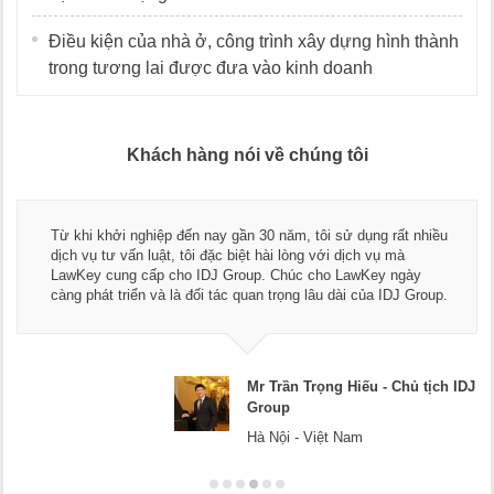
Điều kiện của nhà ở, công trình xây dựng hình thành
trong tương lai được đưa vào kinh doanh
Khách hàng nói về chúng tôi
Thay mặt Công ty Dương Cafe, tôi xin chân
sử dụng rất nhiều
ngũ luật sư, kế toán của LawKey. Thực sự 
 dịch vụ mà
dụng dịch vụ tư vấn pháp luật và kế toán th
 LawKey ngày
Chúc các bạn phát triển hơn, phục vụ tốt h
dài của IDJ Group.
doanh nghiệp.
 Hiếu - Chủ tịch IDJ
Mr Dương - 
Hà Nội
 Nam