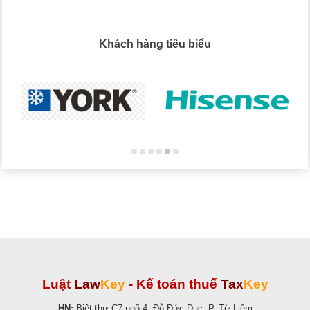
Khách hàng tiêu biểu
Luật
Law
Key
-
Kế toán thuế
Tax
Key
HN:
Biệt thự C7 ngõ 4, Đỗ Đức Dục, P. Từ Liêm