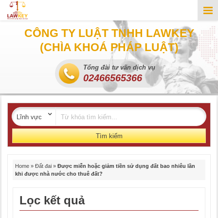
CÔNG TY LUẬT TNHH LAWKEY
(CHÌA KHOÁ PHÁP LUẬT)
Tổng đài tư vấn dịch vụ
02466565366
Tìm kiếm
Home
»
Đất đai
»
Được miễn hoặc giảm tiền sử dụng đất bao nhiêu lần
khi được nhà nước cho thuê đất?
Lọc kết quả