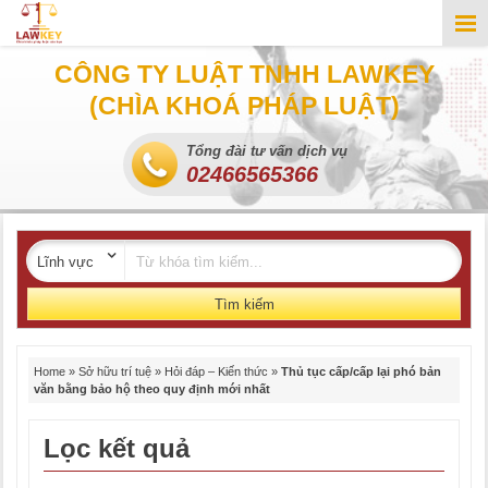
CÔNG TY LUẬT TNHH LAWKEY
(CHÌA KHOÁ PHÁP LUẬT)
Tổng đài tư vấn dịch vụ
02466565366
Tìm kiếm
Home
»
Sở hữu trí tuệ
»
Hỏi đáp – Kiến thức
»
Thủ tục cấp/cấp lại phó bản
văn bằng bảo hộ theo quy định mới nhất
Lọc kết quả