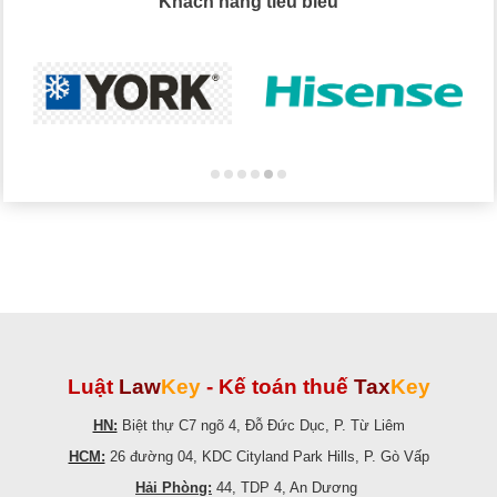
Khách hàng tiêu biểu
Luật
Law
Key
-
Kế toán thuế
Tax
Key
HN:
Biệt thự C7 ngõ 4, Đỗ Đức Dục, P. Từ Liêm
HCM:
26 đường 04, KDC Cityland Park Hills, P. Gò Vấp
Hải Phòng:
44, TDP 4, An Dương