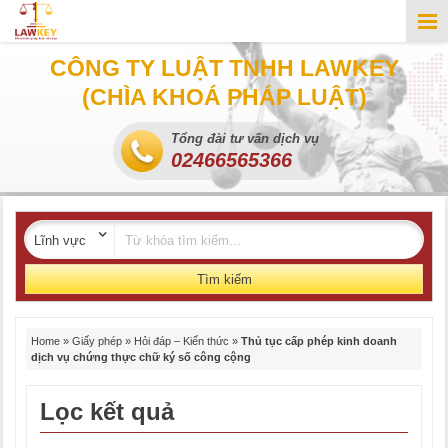
CÔNG TY LUẬT TNHH LAWKEY
(CHÌA KHOÁ PHÁP LUẬT)
Tổng đài tư vấn dịch vụ
02466565366
Tìm kiếm
Home
»
Giấy phép
»
Hỏi đáp – Kiến thức
»
Thủ tục cấp phép kinh doanh
dịch vụ chứng thực chữ ký số công cộng
Lọc kết quả