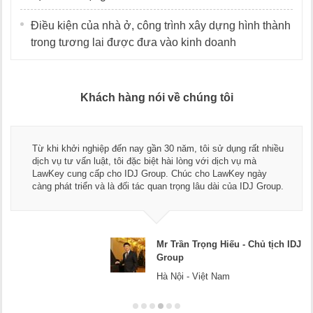
Điều kiện của nhà ở, công trình xây dựng hình thành
trong tương lai được đưa vào kinh doanh
Khách hàng nói về chúng tôi
Thay mặt Công ty Dương Cafe, tôi xin c
tôi sử dụng rất nhiều
ngũ luật sư, kế toán của LawKey. Thực 
 với dịch vụ mà
dụng dịch vụ tư vấn pháp luật và kế toá
cho LawKey ngày
Chúc các bạn phát triển hơn, phục vụ t
lâu dài của IDJ Group.
doanh nghiệp.
rọng Hiếu - Chủ tịch IDJ
Mr Dương
Hà Nội
Việt Nam