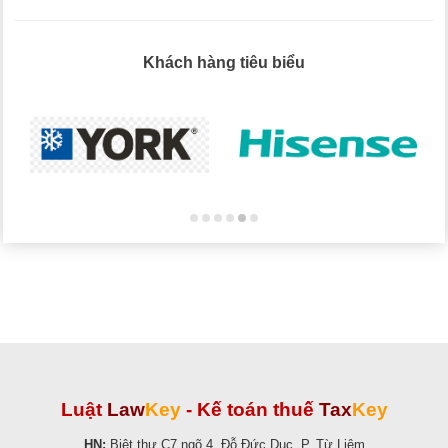
Khách hàng tiêu biểu
Luật
Law
Key
-
Kế toán thuế
Tax
Key
HN:
Biệt thự C7 ngõ 4, Đỗ Đức Dục, P. Từ Liêm