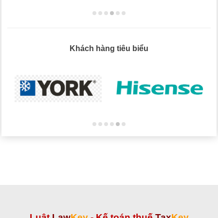
Khách hàng tiêu biểu
Luật
Law
Key
-
Kế toán thuế
Tax
Key