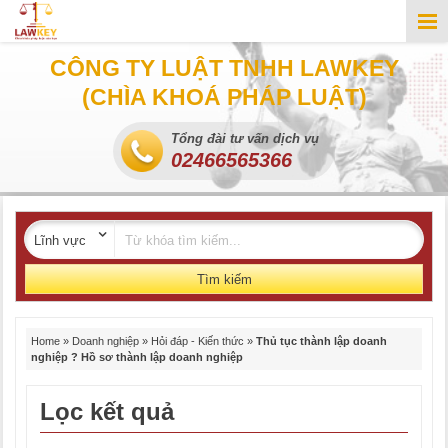
CÔNG TY LUẬT TNHH LAWKEY
(CHÌA KHOÁ PHÁP LUẬT)
Tổng đài tư vấn dịch vụ
02466565366
Tìm kiếm
Home
»
Doanh nghiệp
»
Hỏi đáp - Kiến thức
»
Thủ tục thành lập doanh
nghiệp ? Hồ sơ thành lập doanh nghiệp
Lọc kết quả