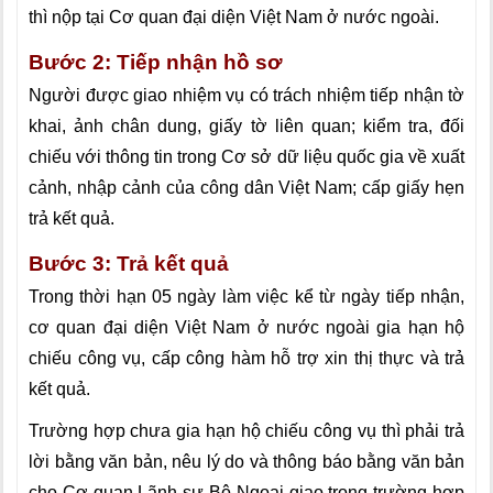
thì nộp tại Cơ quan đại diện Việt Nam ở nước ngoài.
Bước 2: Tiếp nhận hồ sơ
Người được giao nhiệm vụ có trách nhiệm tiếp nhận tờ
khai, ảnh chân dung, giấy tờ liên quan; kiểm
tr
a, đ
ố
i
chiếu với thông tin trong Cơ sở dữ liệu quốc gia về xuất
cảnh, nhập cảnh của công dân Việt Nam;
cấp giấy hẹn
trả kết quả.
Bước 3: Trả kết quả
Trong thời hạn 05 ngày làm việc kể từ ngày tiếp nhận,
cơ quan đại diện Việt Nam ở nước ngoài
gia hạn
hộ
chiếu công vụ
, cấp công hàm hỗ trợ xin thị thực và trả
kết quả.
Trường h
ợ
p chưa
gia hạn
hộ chiếu công vụ
thì phải trả
lời bằng văn bản, nêu lý do và thông báo b
ằ
ng văn bản
cho Cơ quan Lãnh sự Bộ Ngoại giao trong trường hợp