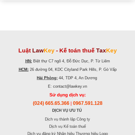
Luật
Law
Key
-
Kế toán thuế
Tax
Key
HN:
Biệt thự C7 ngõ 4, Đỗ Đức Dục, P. Từ Liêm
HCM:
26 đường 04, KDC Cityland Park Hills, P. Gò Vấp
Hải Phòng:
44, TDP 4, An Dương
E: contact@lawkey.vn
Sử dụng dịch vụ:
(024) 665.65.366
0967.591.128
|
DỊCH VỤ ƯU TÚ
Dịch vụ thành lập Công ty
Dịch vụ Kế toán thuế
Dịch vụ đăng ký Nhãn hiệu Thương hiệu Logo