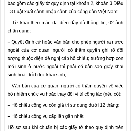
bao gồm các giấy tờ quy định tại khoản 2, khoản 3 Điều
13 Luật xuất cảnh nhập cảnh của công dân Việt Nam:
– Tờ khai theo mẫu đã điền đầy đủ thông tin, 02 ảnh
chân dung;
–
Quyết định
cử hoặc văn bản cho phép ngư
ờ
i ra nước
n
g
oài của cơ quan, người có thẩm
quyền
ghi rõ đối
tượng thuộc diện đề nghị cấp hộ chiếu
; trường hợp con
mới sinh ở nước ngoài thì phải có bản sao giấy khai
sinh hoặc trích lục khai sinh;
– Văn bản của cơ quan, người có thẩm quyền về việc
bổ nhiệm chức vụ hoặc thay đổi vị trí công tác (nếu có)
;
– Hộ chiếu công vụ còn giá trị sử dụng dưới 12 tháng;
– Hộ chiếu
công vụ
cấp lần gần nhất.
Hồ sơ sau khi chuẩn bị các giấy tờ theo quy định trên