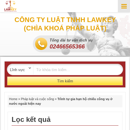
CÔNG TY LUẬT TNHH LAWKEY
(CHÌA KHOÁ PHÁP LUẬT)
Tổng đài tư vấn dịch vụ
02466565366
Tìm kiếm
Home
»
Pháp luật và cuộc sống
»
Trình tự gia hạn hộ chiếu công vụ ở
nước ngoài hiện nay
Lọc kết quả