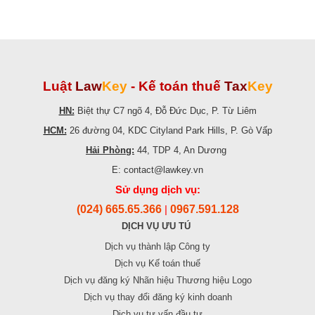
Luật
Law
Key
-
Kế toán thuế
Tax
Key
HN:
Biệt thự C7 ngõ 4, Đỗ Đức Dục, P. Từ Liêm
HCM:
26 đường 04, KDC Cityland Park Hills, P. Gò Vấp
Hải Phòng:
44, TDP 4, An Dương
E: contact@lawkey.vn
Sử dụng dịch vụ:
(024) 665.65.366
0967.591.128
|
DỊCH VỤ ƯU TÚ
Dịch vụ thành lập Công ty
Dịch vụ Kế toán thuế
Dịch vụ đăng ký Nhãn hiệu Thương hiệu Logo
Dịch vụ thay đổi đăng ký kinh doanh
Dịch vụ tư vấn đầu tư