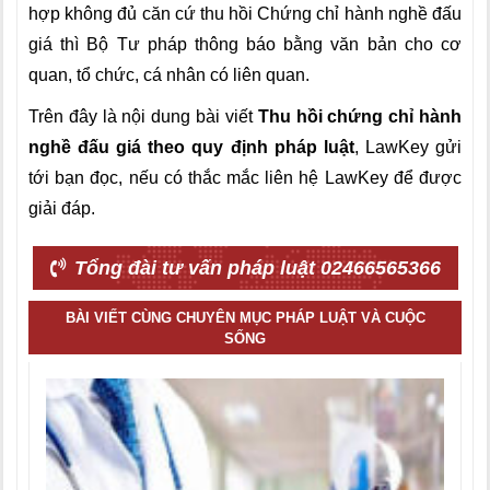
hợp không đủ căn cứ thu hồi Chứng chỉ hành nghề đấu
giá thì Bộ Tư pháp thông báo bằng văn bản cho cơ
quan, tổ chức, cá nhân có liên quan.
Trên đây là nội dung bài viết
Thu hồi chứng chỉ hành
nghề đấu giá theo quy định pháp luật
, LawKey gửi
tới bạn đọc, nếu có thắc mắc liên hệ LawKey để được
giải đáp.
Tổng đài tư vấn pháp luật 02466565366
BÀI VIẾT CÙNG CHUYÊN MỤC PHÁP LUẬT VÀ CUỘC
SỐNG