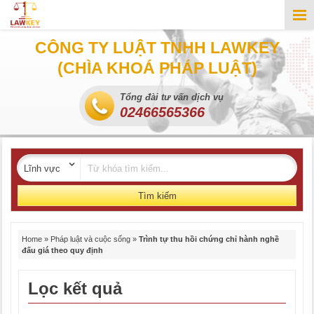
CÔNG TY LUẬT TNHH LAWKEY
(CHÌA KHOÁ PHÁP LUẬT)
Tổng đài tư vấn dịch vụ
02466565366
Tìm kiếm
Home
»
Pháp luật và cuộc sống
»
Trình tự thu hồi chứng chỉ hành nghề
đấu giá theo quy định
Lọc kết quả