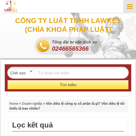
CÔNG TY LUẬT TNHH LAWKEY
(CHÌA KHOÁ PHÁP LUẬT)
Tổng đài tư vấn dịch vụ
02466565366
Tìm kiếm
Home
»
Doanh nghiệp
»
Vốn điều lệ công ty cổ phần là gì? Vốn điều lệ tối
thiểu là bao nhiêu?
Lọc kết quả