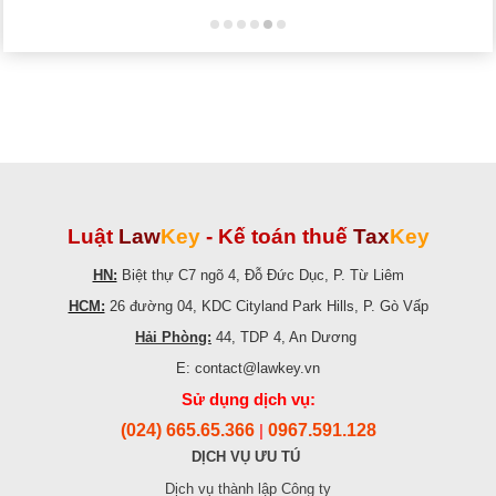
Luật
Law
Key
-
Kế toán thuế
Tax
Key
HN:
Biệt thự C7 ngõ 4, Đỗ Đức Dục, P. Từ Liêm
HCM:
26 đường 04, KDC Cityland Park Hills, P. Gò Vấp
Hải Phòng:
44, TDP 4, An Dương
E: contact@lawkey.vn
Sử dụng dịch vụ:
(024) 665.65.366
0967.591.128
|
DỊCH VỤ ƯU TÚ
Dịch vụ thành lập Công ty