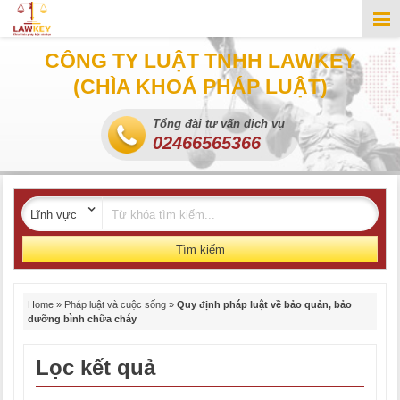
CÔNG TY LUẬT TNHH LAWKEY
(CHÌA KHOÁ PHÁP LUẬT)
Tổng đài tư vấn dịch vụ
02466565366
Tìm kiếm
Home
»
Pháp luật và cuộc sống
»
Quy định pháp luật về bảo quản, bảo
dưỡng bình chữa cháy
Lọc kết quả