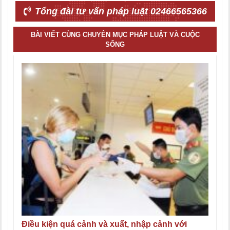
Tổng đài tư vấn pháp luật 02466565366
BÀI VIẾT CÙNG CHUYÊN MỤC PHÁP LUẬT VÀ CUỘC
SỐNG
Điều kiện quá cảnh và xuất, nhập cảnh với