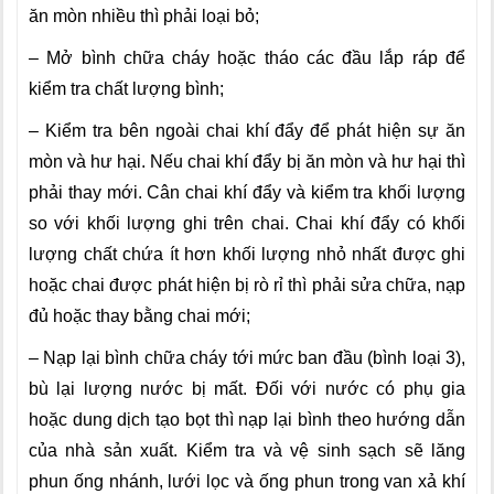
ăn mòn nhiều thì phải loại bỏ;
– Mở bình chữa cháy hoặc tháo các đầu l
ắ
p ráp để
kiểm tra chất lượng bình;
– Kiểm tra bên ngoài chai khí đẩy để phát hiện sự ăn
mòn và hư hại. Nếu chai khí đẩy bị ăn mòn và hư hại thì
phải thay mới. Cân chai khí đẩy và kiểm tra khối lượng
so với khối lượng ghi trên chai. Chai khí đẩy có khối
lượng chất chứa ít hơn khối lượng nhỏ nhất được ghi
hoặc chai được phát hiện bị rò rỉ thì phải sửa chữa, nạp
đủ hoặc thay bằng chai mới;
– Nạp lại bình chữa cháy tới mức ban đầu (bình loại 3),
bù lại lượng nước bị mất. Đối với nước có phụ gia
hoặc dung dịch tạo bọt thì nạp lại bình theo hướng dẫn
của nhà sản xuất. Kiểm tra và vệ sinh sạch sẽ lăng
phun ống nhánh, lưới lọc và ống phun trong van xả khí