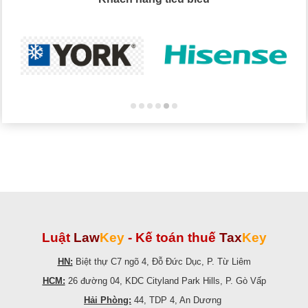
Luật
Law
Key
-
Kế toán thuế
Tax
Key
HN:
Biệt thự C7 ngõ 4, Đỗ Đức Dục, P. Từ Liêm
HCM:
26 đường 04, KDC Cityland Park Hills, P. Gò Vấp
Hải Phòng:
44, TDP 4, An Dương