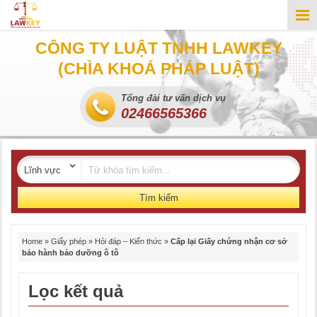
CÔNG TY LUẬT TNHH LAWKEY
(CHÌA KHOÁ PHÁP LUẬT)
Tổng đài tư vấn dịch vụ
02466565366
Tìm kiếm
Home
»
Giấy phép
»
Hỏi đáp – Kiến thức
»
Cấp lại Giấy chứng nhận cơ sở
bảo hành bảo dưỡng ô tô
Lọc kết quả