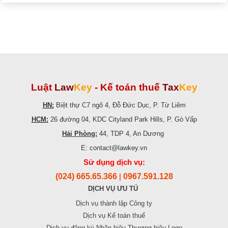
Luật
Law
Key
-
Kế toán thuế
Tax
Key
HN:
Biệt thự C7 ngõ 4, Đỗ Đức Dục, P. Từ Liêm
HCM:
26 đường 04, KDC Cityland Park Hills, P. Gò Vấp
Hải Phòng:
44, TDP 4, An Dương
E: contact@lawkey.vn
Sử dụng dịch vụ:
(024) 665.65.366
0967.591.128
|
DỊCH VỤ ƯU TÚ
Dịch vụ thành lập Công ty
Dịch vụ Kế toán thuế
Dịch vụ đăng ký Nhãn hiệu Thương hiệu Logo