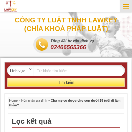
CÔNG TY LUẬT TNHH LAWKEY
(CHÌA KHOÁ PHÁP LUẬT)
Tổng đài tư vấn dịch vụ
02466565366
Tìm kiếm
Home
»
Hôn nhân gia đình
»
Cha mẹ có được cho con dưới 15 tuổi đi làm
thêm?
Lọc kết quả