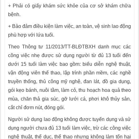
+ Phải có giấy khám sức khỏe của cơ sở khám chữa
bệnh.
+ Bảo đảm điều kiện làm việc, an toàn, vệ sinh lao động
phù hợp với lứa tuổi.
Theo Thông tư 11/2013/TT-BLĐTBXH danh mục các
công việc nhẹ được sử dụng người từ đủ 13 tuổi đến
dưới 15 tuổi làm việc bao gồm: biểu diễn nghệ thuật,
vận động viên thể thao, lập trình phần mềm, các nghề
truyền thống, thủ công mỹ nghệ, đan lát, đồ gia dụng,
gói kẹo bánh, nuôi tằm, làm cỏ, thu hoạch hoa quả theo
mùa, chăn thả gia súc, gỡ lưới cá, phơi khô thủy sản,
cắt chỉ đơm nút, đóng gói.
Người sử dụng lao động không được tuyển dụng và sử
dụng người chưa đủ 13 tuổi làm việc, trừ các công việc
nghệ thuật, thể dục, th
ể
thao nhưng không làm tổn hại