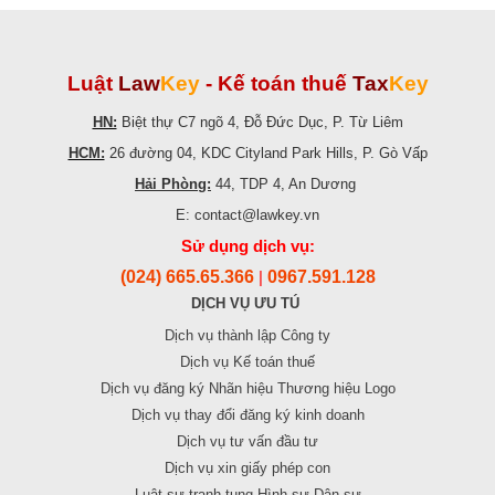
Luật
Law
Key
-
Kế toán thuế
Tax
Key
HN:
Biệt thự C7 ngõ 4, Đỗ Đức Dục, P. Từ Liêm
HCM:
26 đường 04, KDC Cityland Park Hills, P. Gò Vấp
Hải Phòng:
44, TDP 4, An Dương
E: contact@lawkey.vn
Sử dụng dịch vụ:
(024) 665.65.366
0967.591.128
|
DỊCH VỤ ƯU TÚ
Dịch vụ thành lập Công ty
Dịch vụ Kế toán thuế
Dịch vụ đăng ký Nhãn hiệu Thương hiệu Logo
Dịch vụ thay đổi đăng ký kinh doanh
Dịch vụ tư vấn đầu tư
Dịch vụ xin giấy phép con
Luật sư tranh tụng Hình sự Dân sự