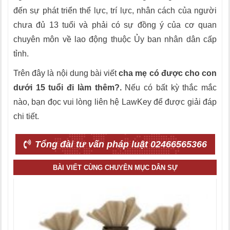
đến sự phát
tr
iển thể lực, trí lực, nhân cách của người
chưa đủ 13 tuổi và phải có sự đồng ý của cơ quan
chuyên môn về lao động thuộc Ủy ban nhân dân cấp
tỉnh.
Trên đây là nội dung bài viết
cha mẹ có được cho con
dưới 15 tuổi đi làm thêm?.
Nếu có bất kỳ thắc mắc
nào, bạn đọc vui lòng liên hệ LawKey để được giải đáp
chi tiết.
Tổng đài tư vấn pháp luật 02466565366
BÀI VIẾT CÙNG CHUYÊN MỤC DÂN SỰ