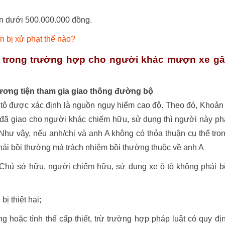
đến dưới 500.000.000 đồng.
ốn bị xử phạt thế nào?
hị trong trường hợp cho người khác mượn xe g
ương tiện tham gia giao thông đường bộ
 tô được xác định là nguồn nguy hiểm cao độ. Theo đó, Khoản
 đã giao cho người khác chiếm hữu, sử dụng thì người này ph
Như vậy, nếu anh/chị và anh A không có thỏa thuận cụ thể tro
phải bồi thường mà trách nhiệm bồi thường thuộc về anh A
 Chủ sở hữu, người chiếm hữu, sử dụng xe ô tô không phải b
bị thiệt hại;
g hoặc tình thế cấp thiết, trừ trường hợp pháp luật có quy đị