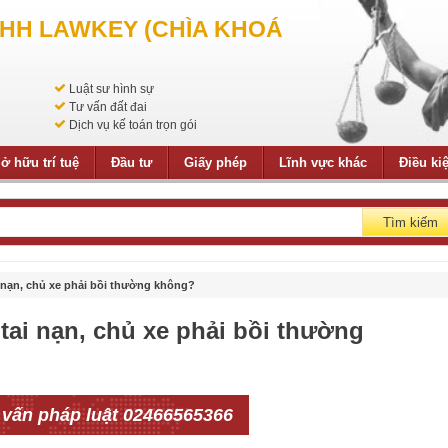
NHH LAWKEY (CHÌA KHOÁ
Luật sư hình sự
Tư vấn đất đai
Dịch vụ kế toán trọn gói
ở hữu trí tuệ
Đầu tư
Giấy phép
Lĩnh vực khác
Điều ki
Tìm kiếm
nạn, chủ xe phải bồi thường không?
ai nạn, chủ xe phải bồi thường
 vấn pháp luật 02466565366