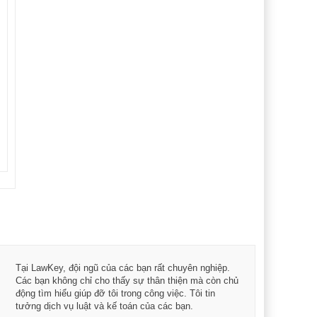
Tôi 
Tại LawKey, đội ngũ của các bạn rất chuyên nghiệp.
Chìa
Các bạn không chỉ cho thấy sự thân thiện mà còn chủ
chuy
động tìm hiểu giúp đỡ tôi trong công việc. Tôi tin
bản 
tưởng dịch vụ luật và kế toán của các bạn.
nữa 