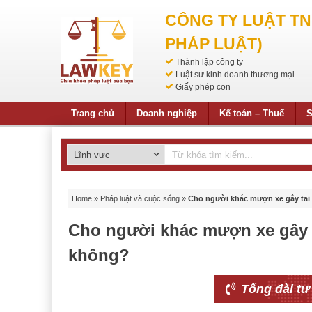
CÔNG TY LUẬT T
PHÁP LUẬT)
Thành lập công ty
Luật sư kinh doanh thương mại
Giấy phép con
Trang chủ
Doanh nghiệp
Kế toán – Thuế
S
Home
»
Pháp luật và cuộc sống
»
Cho người khác mượn xe gây tai 
Cho người khác mượn xe gây t
không?
Tổng đài tư