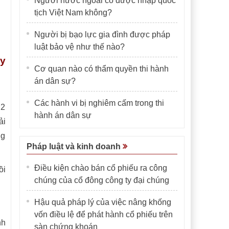
Người nước ngoài có được nhập quốc
tịch Việt Nam không?
Người bị bạo lực gia đình được pháp
luật bảo vệ như thế nào?
ây
Cơ quan nào có thẩm quyền thi hành
án dân sự?
Các hành vi bị nghiêm cấm trong thi
 2
hành án dân sự
ải
ng
Pháp luật và kinh doanh
Điều kiện chào bán cổ phiếu ra công
ồi
chúng của cổ đông công ty đại chúng
Hậu quả pháp lý của việc nâng khống
vốn điều lệ để phát hành cổ phiếu trên
nh
sàn chứng khoán