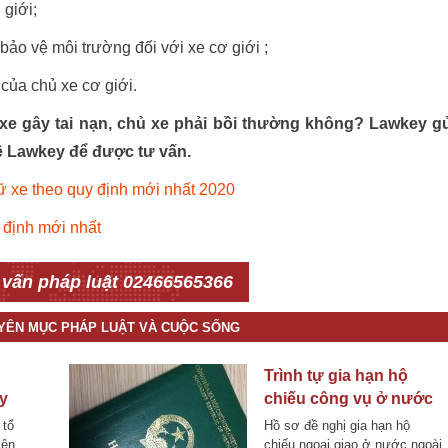
 giới;
bảo vệ môi trường đối với xe cơ giới ;
của chủ xe cơ giới.
xe gây tai nạn, chủ xe phải bồi thường không? Lawkey g
hệ Lawkey để được tư vấn.
ữ xe theo quy định mới nhất 2020
 định mới nhất
 vấn pháp luật 02466565366
UYÊN MỤC PHÁP LUẬT VÀ CUỘC SỐNG
Trình tự gia hạn hộ
ay
chiếu công vụ ở nước
ngoài hiện nay
 tổ
Hồ sơ đề nghị gia hạn hộ
iện
chiếu ngoại giao ở nước ngoài