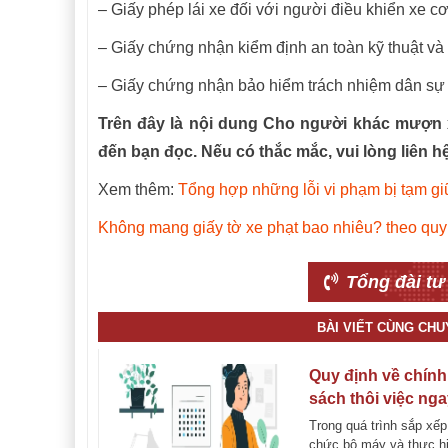
– Giấy phép lái xe đối với người điều khiển xe cơ
– Giấy chứng nhận kiểm định an toàn kỹ thuật và 
– Giấy chứng nhận bảo hiểm trách nhiệm dân sự 
Trên đây là nội dung Cho người khác mượn 
đến bạn đọc. Nếu có thắc mắc, vui lòng liên 
Xem thêm:
Tổng hợp những lỗi vi phạm bị tạm gi
Không mang giấy tờ xe phạt bao nhiêu? theo quy
Tổng đài tư
BÀI VIẾT CÙNG CH
Quy định về chính
sách thôi việc ng
theo Nghị định
Trong quá trình sắp xếp
154/2025/NĐ-CP
chức bộ máy và thực h