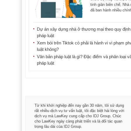
tinh giản biên chế, Nhà
đã ban hành nhiều chín
vậy [...]
Dự án xây dựng nhà ở thương mại theo quy định
pháp luật
Xem bói trên Tiktok có phải là hành vi vi phạm ph
luật không?
Văn bản pháp luật là gì? Đặc điểm và phân loại v
pháp luật
á trình
Từ khi khởi nghiệp đến nay gần 30 năm, tôi sử dụng
hài
rất nhiều dịch vụ tư vấn luật, tôi đặc biệt hài lòng với
ey:
dịch vụ mà LawKey cung cấp cho IDJ Group. Chúc
xác -
cho LawKey ngày càng phát triển và là đối tác quan
trọng lâu dài của IDJ Group.