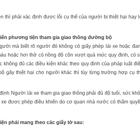
 thì phải xác định được lỗi cụ thể của người bị thiệt hại hay l
iển phương tiện tham gia giao thông đường bộ
ười mà biết rõ người đó không có giấy phép lái xe hoặc đa
 máu hoặc hơi thở có nồng độ cồn vượt quá mức quy định, có 
c không đủ các điều kiện khác theo quy định của pháp luật đi
ộ gây thiệt hại cho người khác thì tùy từng trường hợp cụ t
ịnh Người lái xe tham gia giao thông phải đủ độ tuổi, sức kh
oại xe được phép điều khiển do cơ quan nhà nước có thẩm quy
tiện phải mang theo các giấy tờ sau: