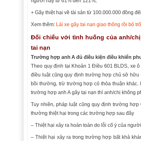
người này từ 61% đến 121%;
+ Gây thiệt hại về tài sản từ 100.000.000 đồng 
Xem thêm:
Lái xe gây tai nạn giao thông rồi bỏ tr
Đối chiếu với tình huống của anh/c
tai nạn
Trường hợp anh A đủ điều kiện điều khiển ph
Theo quy định tại Khoản 1 Điều 601 BLDS, xe ô
điều luật cũng quy định trường hợp chủ sở hữu
bồi thường, trừ trường hợp có thỏa thuận khác. 
trường hợp anh A gây tại nạn thì anh/chị không 
Tuy nhiên, pháp luật cũng quy định trường hợp
thường thiệt hại trong các trường hợp sau đây
– Thiệt hại xảy ra hoàn toàn do lỗi cố ý của người 
– Thiệt hại xảy ra trong trường hợp bất khả khán