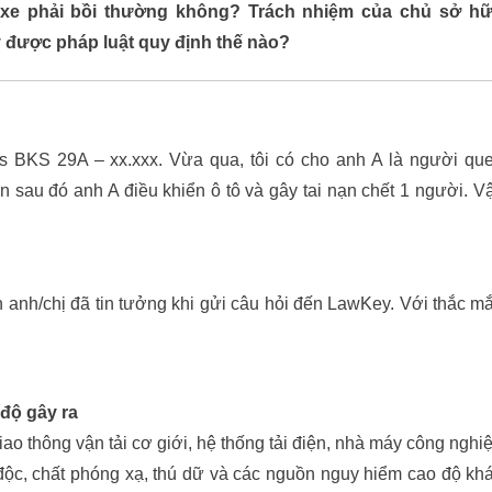
 xe phải bồi thường không? Trách nhiệm của chủ sở h
 được pháp luật quy định thế nào?
os BKS 29A – xx.xxx. Vừa qua, tôi có cho anh A là người qu
n sau đó anh A điều khiển ô tô và gây tai nạn chết 1 người. V
h/chị đã tin tưởng khi gửi câu hỏi đến LawKey. Với thắc m
độ gây ra
 thông vận tải cơ giới, hệ thống tải điện, nhà máy công nghi
t độc, chất phóng xạ, thú dữ và các nguồn nguy hiểm cao độ kh