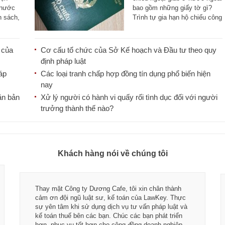
 nước
bao gồm những giấy tờ gì?
h sách,
Trình tự gia hạn hộ chiếu công
[...]
 của
Cơ cấu tổ chức của Sở Kế hoạch và Đầu tư theo quy
định pháp luật
áp
Các loại tranh chấp hợp đồng tín dụng phổ biến hiện
nay
ăn bản
Xử lý người có hành vi quấy rối tình dục đối với người
trưởng thành thế nào?
Khách hàng nói về chúng tôi
Thay mặt Công ty Dương Cafe, tôi xin chân thành
cảm ơn đội ngũ luật sư, kế toán của LawKey. Thực
sự yên tâm khi sử dụng dịch vụ tư vấn pháp luật và
kế toán thuế bên các bạn. Chúc các bạn phát triển
hơn, phục vụ tốt hơn cho cộng đồng doanh nghiệp.