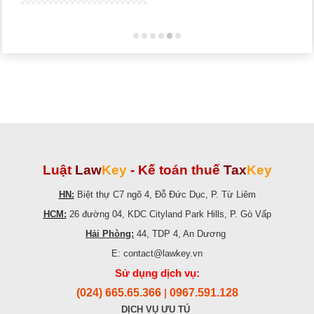
Luật
Law
Key
-
Kế toán thuế
Tax
Key
HN:
Biệt thự C7 ngõ 4, Đỗ Đức Dục, P. Từ Liêm
HCM:
26 đường 04, KDC Cityland Park Hills, P. Gò Vấp
Hải Phòng:
44, TDP 4, An Dương
E: contact@lawkey.vn
Sử dụng dịch vụ:
(024) 665.65.366
0967.591.128
|
DỊCH VỤ ƯU TÚ