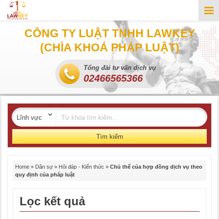
CÔNG TY LUẬT TNHH LAWKEY
(CHÌA KHOÁ PHÁP LUẬT)
Tổng đài tư vấn dịch vụ
02466565366
Tìm kiếm
Home
»
Dân sự
»
Hỏi đáp - Kiến thức
»
Chủ thể của hợp đồng dịch vụ theo
quy định của pháp luật
Lọc kết quả