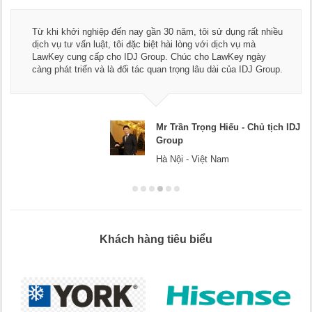
Thay mặt Công ty Dương Cafe, tôi xin chân thành cảm ơn đội
ngũ luật sư, kế toán của LawKey. Thực sự yên tâm khi sử
dụng dịch vụ tư vấn pháp luật và kế toán thuế bên các bạn.
Chúc các bạn phát triển hơn, phục vụ tốt hơn cho cộng đồng
doanh nghiệp.
Mr Dương - CEO Dương Cafe
Hà Nội
Khách hàng tiêu biểu