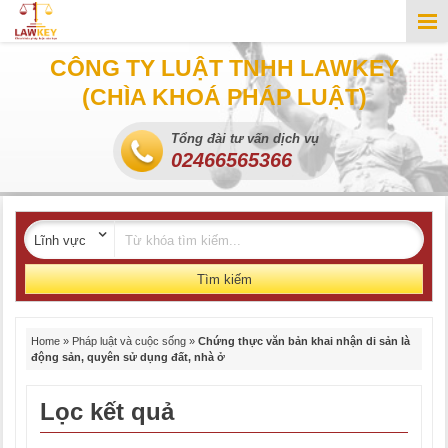
CÔNG TY LUẬT TNHH LAWKEY
(CHÌA KHOÁ PHÁP LUẬT)
Tổng đài tư vấn dịch vụ
02466565366
Tìm kiếm
Home
»
Pháp luật và cuộc sống
»
Chứng thực văn bản khai nhận di sản là
động sản, quyên sử dụng đất, nhà ở
Lọc kết quả