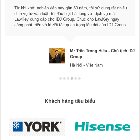
Thay mặt
hởi nghiệp đến nay gần 30 năm, tôi sử dụng rất nhiều
ngũ luật
ư vấn luật, tôi đặc biệt hài lòng với dịch vụ mà
dụng dịc
ung cấp cho IDJ Group. Chúc cho LawKey ngày
Chúc các
 triển và là đối tác quan trọng lâu dài của IDJ Group.
doanh ng
Mr Trần Trọng Hiếu - Chủ tịch IDJ
Group
Hà Nội - Việt Nam
Khách hàng tiêu biểu