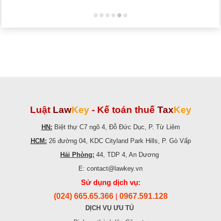
Luật
Law
Key
-
Kế toán thuế
Tax
Key
HN:
Biệt thự C7 ngõ 4, Đỗ Đức Dục, P. Từ Liêm
HCM:
26 đường 04, KDC Cityland Park Hills, P. Gò Vấp
Hải Phòng:
44, TDP 4, An Dương
E: contact@lawkey.vn
Sử dụng dịch vụ:
(024) 665.65.366
0967.591.128
|
DỊCH VỤ ƯU TÚ