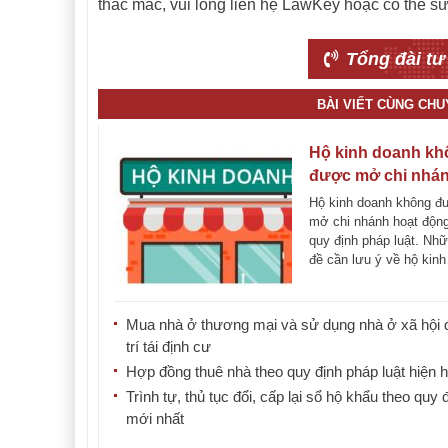
thắc mắc, vui lòng liên hệ LawKey hoặc có thể s
Tổng đài tư
BÀI VIẾT CÙNG CH
Hộ kinh doanh kh
được mở chi nhá
hoạt động
Hộ kinh doanh không đ
mở chi nhánh hoạt động
quy định pháp luật. Nh
đề cần lưu ý về hộ kin
theo [...]
Mua nhà ở thương mại và sử dụng nhà ở xã hội 
trí tái định cư
Hợp đồng thuê nhà theo quy định pháp luật hiện 
Trình tự, thủ tục đổi, cấp lại sổ hộ khẩu theo quy 
mới nhất