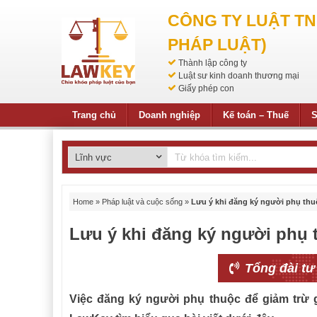
CÔNG TY LUẬT T
PHÁP LUẬT)
Thành lập công ty
Luật sư kinh doanh thương mại
Giấy phép con
Trang chủ
Doanh nghiệp
Kế toán – Thuế
S
Home
»
Pháp luật và cuộc sống
»
Lưu ý khi đăng ký người phụ thu
Lưu ý khi đăng ký người phụ 
Tổng đài tư
Việc đăng ký người phụ thuộc để giảm trừ 