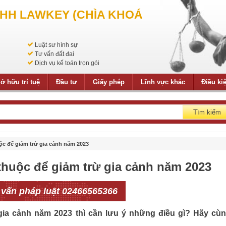
NHH LAWKEY (CHÌA KHOÁ
Luật sư hình sự
Tư vấn đất đai
Dịch vụ kế toán trọn gói
ở hữu trí tuệ
Đầu tư
Giấy phép
Lĩnh vực khác
Điều ki
Tìm kiếm
ộc để giảm trừ gia cảnh năm 2023
thuộc để giảm trừ gia cảnh năm 2023
 vấn pháp luật 02466565366
gia cảnh năm 2023 thì cần lưu ý những điều gì? Hãy cù