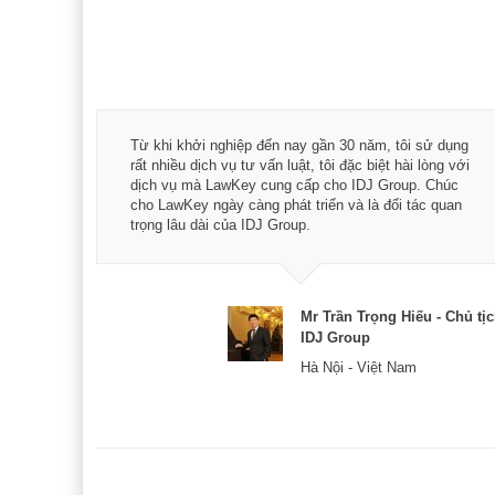
á trình
Từ khi khởi nghiệp đến nay gần 30 năm, tôi sử dụng
hài
rất nhiều dịch vụ tư vấn luật, tôi đặc biệt hài lòng với
ey:
dịch vụ mà LawKey cung cấp cho IDJ Group. Chúc
xác -
cho LawKey ngày càng phát triển và là đối tác quan
trọng lâu dài của IDJ Group.
& CEO
Mr Trần Trọng Hiếu - Chủ tị
IDJ Group
Hà Nội - Việt Nam