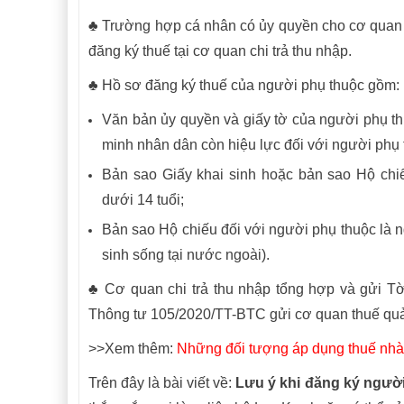
♣ Trường hợp cá nhân có ủy quyền cho cơ quan c
đăng ký thuế tại cơ quan chi trả thu nhập.
♣ Hồ sơ đăng ký thuế của người phụ thuộc gồm:
Văn bản ủy quyền và giấy tờ của người phụ t
minh nhân dân còn hiệu lực đối với người phụ t
Bản sao Giấy khai sinh hoặc bản sao Hộ chiế
dưới 14 tuổi;
Bản sao Hộ chiếu đối với người phụ thuộc là 
sinh sống tại nước ngoài).
♣ Cơ quan chi trả thu nhập tổng hợp và gửi 
Thông tư 105/2020/TT-BTC gửi cơ quan thuế quản 
>>Xem thêm:
Những đối tượng áp dụng thuế nhà
Trên đây là bài viết về:
Lưu ý khi đăng ký người