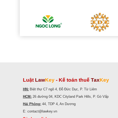
Luật
Law
Key
-
Kế toán thuế
Tax
Key
HN:
Biệt thự C7 ngõ 4, Đỗ Đức Dục, P. Từ Liêm
HCM:
26 đường 04, KDC Cityland Park Hills, P. Gò Vấp
Hải Phòng:
44, TDP 4, An Dương
E: contact@lawkey.vn