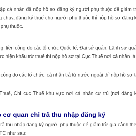
ập cá nhân đã nộp hồ sơ đăng ký người phụ thuộc để giảm t
g chưa đăng ký thuế cho người phụ thuộc thì nộp hồ sơ đăng 
 phụ thuộc.
ng, tiền công do các tổ chức Quốc tế, Đại sứ quán, Lãnh sự qu
ực hiện khấu trừ thuế thì nộp hồ sơ tại Cục Thuế nơi cá nhân l
 công do các tổ chức, cá nhân trả từ nước ngoài thì nộp hồ sơ t
Thuế, Chi cục Thuế khu vực nơi cá nhân cư trú (nơi đăng 
 cơ quan chi trả thu nhập đăng ký
rả thu nhập đăng ký người phụ thuộc để giảm trừ gia cảnh th
BTC như sau: