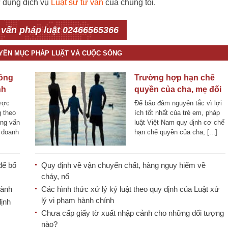
ử dụng dịch vụ
Luật sư tư vấn
của chúng tôi.
 vấn pháp luật 02466565366
UYÊN MỤC PHÁP LUẬT VÀ CUỘC SỐNG
ông
Trường hợp hạn chế
nh
quyền của cha, mẹ đối
với con chưa thành
ược
Để bảo đảm nguyên tắc vì lợi
niên
 theo
ích tốt nhất của trẻ em, pháp
ững vấn
luật Việt Nam quy định cơ chế
h doanh
hạn chế quyền của cha, [...]
để bố
Quy định về vận chuyển chất, hàng nguy hiểm về
cháy, nổ
hành
Các hình thức xử lý kỷ luật theo quy định của Luật xử
lý vi phạm hành chính
định
Chưa cấp giấy tờ xuất nhập cảnh cho những đối tượng
nào?