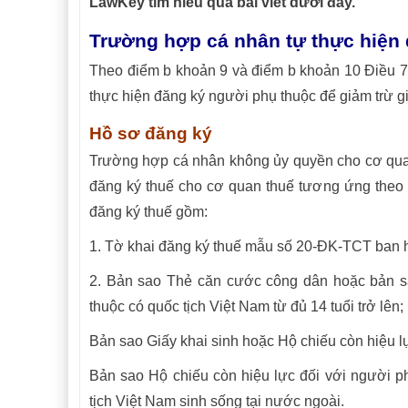
LawKey tìm hiểu qua bài viết dưới đây.
Trường hợp cá nhân tự thực hiện
Theo điểm b khoản 9 và điểm b khoản 10 Điều 
thực hiện đăng ký người phụ thuộc để giảm trừ g
Hồ sơ đăng ký
Trường hợp cá nhân không ủy quyền cho cơ quan
đăng ký thuế cho cơ quan thuế tương ứng theo 
đăng ký thuế gồm:
1. Tờ khai đăng ký thuế mẫu số 20-ĐK-TCT ban
2. Bản sao Thẻ căn cước công dân hoặc bản s
thuộc có quốc tịch Việt Nam từ đủ 14 tuổi trở lên;
Bản sao Giấy khai sinh hoặc Hộ chiếu còn hiệu l
Bản sao Hộ chiếu còn hiệu lực đối với người p
tịch Việt Nam sinh sống tại nước ngoài.