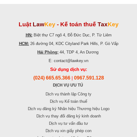
Luật
Law
Key
-
Kế toán thuế
Tax
Key
HN:
Biệt thự C7 ngõ 4, Đỗ Đức Dục, P. Từ Liêm
HCM:
26 đường 04, KDC Cityland Park Hills, P. Gò Vấp
Hải Phòng:
44, TDP 4, An Dương
E: contact@lawkey.vn
Sử dụng dịch vụ:
(024) 665.65.366
0967.591.128
|
DỊCH VỤ ƯU TÚ
Dịch vụ thành lập Công ty
Dịch vụ Kế toán thuế
Dịch vụ đăng ký Nhãn hiệu Thương hiệu Logo
Dịch vụ thay đổi đăng ký kinh doanh
Dịch vụ tư vấn đầu tư
Dịch vụ xin giấy phép con